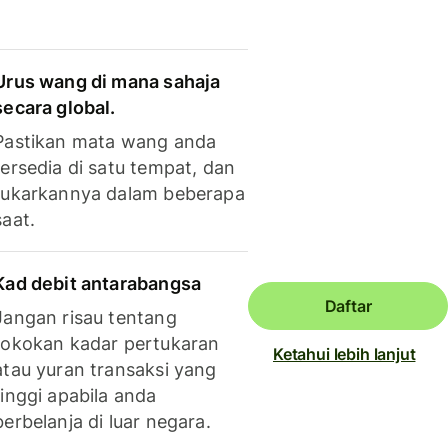
Urus wang di mana sahaja
secara global.
Pastikan mata wang anda
tersedia di satu tempat, dan
tukarkannya dalam beberapa
saat.
Kad debit antarabangsa
Daftar
Jangan risau tentang
tokokan kadar pertukaran
Ketahui lebih lanjut
atau yuran transaksi yang
tinggi apabila anda
berbelanja di luar negara.