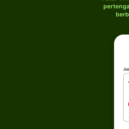
pertenga
berb
Ju