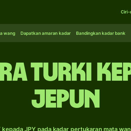
Ciri-
a wang
Dapatkan amaran kadar
Bandingkan kadar bank
ira Turki k
Jepun
 kepada JPY pada kadar pertukaran mata wan