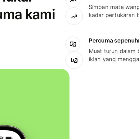
Simpan mata wan
uma kami
kadar pertukaran 
Percuma sepenuhny
Muat turun dalam 
iklan yang mengg