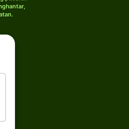
nghantar,
atan.