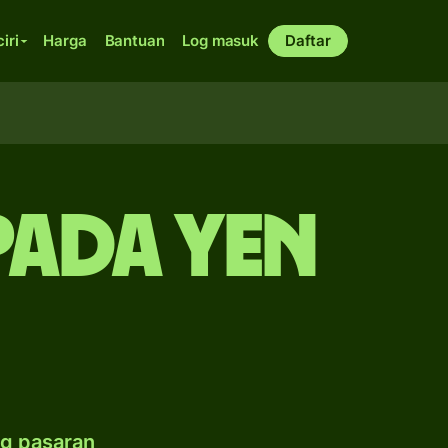
ciri
Harga
Bantuan
Log masuk
Daftar
epada yen
g pasaran