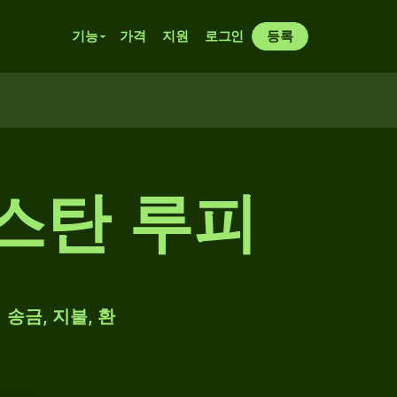
기능
가격
지원
로그인
등록
스탄 루피
 송금, 지불, 환