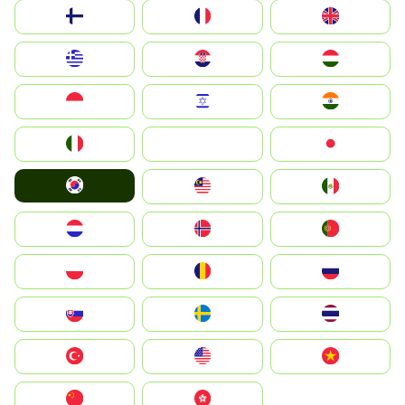
Suomi
France
United Kingdom
Greece
Hrvatska
Magyarország
Indonesia
Israel
India
Italia
JA
Japan
South Korea
Malay
Mexico
Nederland
Norge
Portugal
Polska
România
Россия
Slovensko
Ruoŧŧa
ไทย
Türkiye
United States
Vietnam
中国
中國香港特別行政區