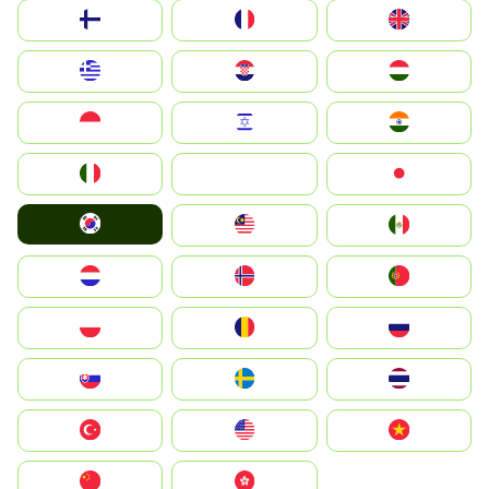
Suomi
France
United Kingdom
Greece
Hrvatska
Magyarország
Indonesia
Israel
India
Italia
JA
Japan
South Korea
Malay
Mexico
Nederland
Norge
Portugal
Polska
România
Россия
Slovensko
Ruoŧŧa
ไทย
Türkiye
United States
Vietnam
中国
中國香港特別行政區