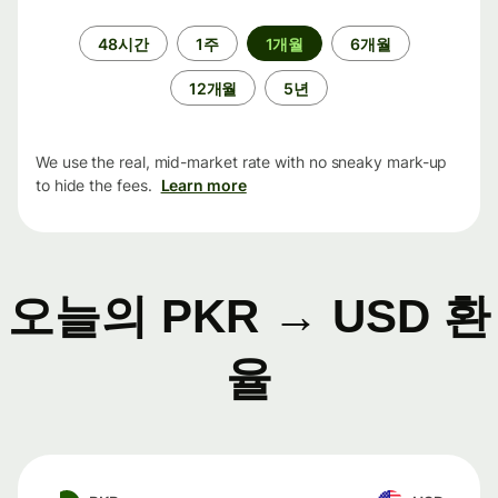
기
48시간
1주
1개월
6개월
간
12개월
5년
We use the real, mid-market rate with no sneaky mark-up
to hide the fees.
Learn more
오늘의 PKR → USD 환
율