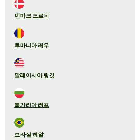
덴마크 크로네
루마니아 레우
말레이시아 링깃
불가리아 레프
브라질 헤알