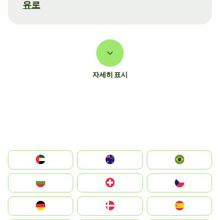
유로
자세히 표시
الإمارات العربية المتحدة
Australia
Brazil
България
Switzerland
Czechia
Deutschland
Denmark
España