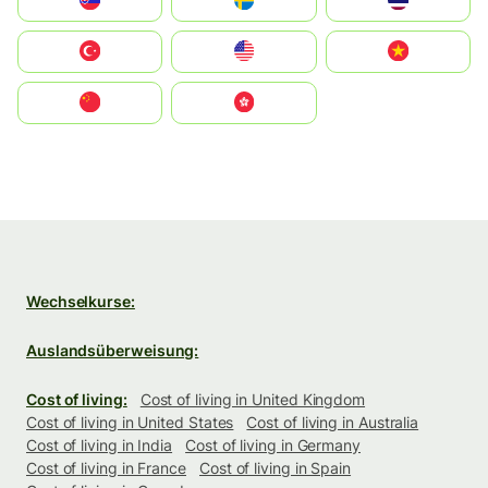
Slovensko
Ruoŧŧa
ไทย
Türkiye
United States
Vietnam
中国
中國香港特別行政區
Wechselkurse:
Auslandsüberweisung:
Cost of living:
Cost of living in United Kingdom
Cost of living in United States
Cost of living in Australia
Cost of living in India
Cost of living in Germany
Cost of living in France
Cost of living in Spain