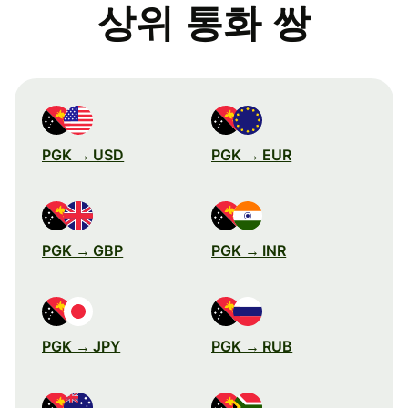
상위 통화 쌍
PGK → USD
PGK → EUR
PGK → GBP
PGK → INR
PGK → JPY
PGK → RUB