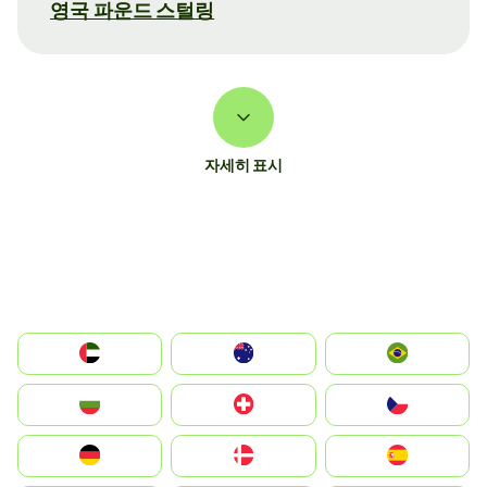
영국 파운드 스털링
자세히 표시
الإمارات العربية المتحدة
Australia
Brazil
България
Switzerland
Czechia
Deutschland
Denmark
España