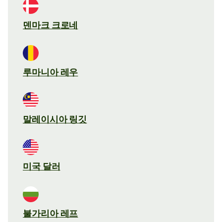
덴마크 크로네
루마니아 레우
말레이시아 링깃
미국 달러
불가리아 레프