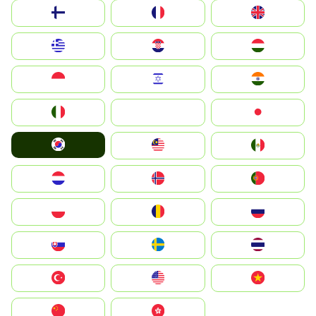
Suomi
France
United Kingdom
Greece
Hrvatska
Magyarország
Indonesia
Israel
India
Italia
JA
Japan
South Korea
Malay
Mexico
Nederland
Norge
Portugal
Polska
România
Россия
Slovensko
Ruoŧŧa
ไทย
Türkiye
United States
Vietnam
中国
中國香港特別行政區