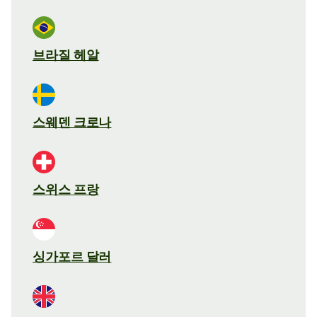
브라질 헤알
스웨덴 크로나
스위스 프랑
싱가포르 달러