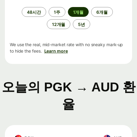
기
48시간
1주
1개월
6개월
간
12개월
5년
We use the real, mid-market rate with no sneaky mark-up
to hide the fees.
Learn more
오늘의 PGK → AUD 환
율