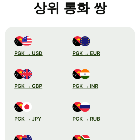
상위 통화 쌍
PGK → USD
PGK → EUR
PGK → GBP
PGK → INR
PGK → JPY
PGK → RUB