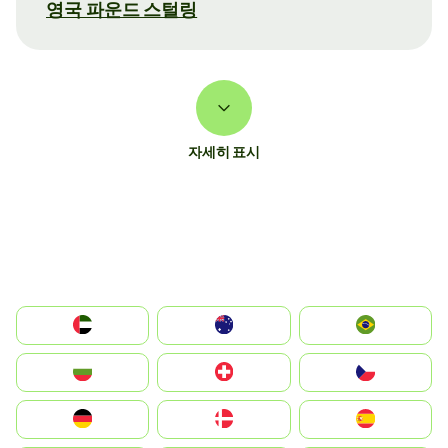
영국 파운드 스털링
자세히 표시
الإمارات العربية المتحدة
Australia
Brazil
България
Switzerland
Czechia
Deutschland
Denmark
España