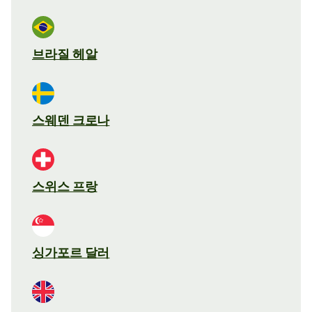
브라질 헤알
스웨덴 크로나
스위스 프랑
싱가포르 달러