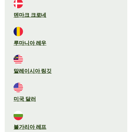
덴마크 크로네
루마니아 레우
말레이시아 링깃
미국 달러
불가리아 레프