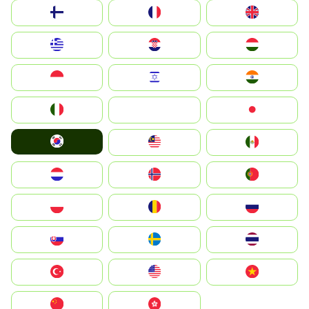
Suomi
France
United Kingdom
Greece
Hrvatska
Magyarország
Indonesia
Israel
India
Italia
JA
Japan
South Korea
Malay
Mexico
Nederland
Norge
Portugal
Polska
România
Россия
Slovensko
Ruoŧŧa
ไทย
Türkiye
United States
Vietnam
中国
中國香港特別行政區