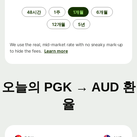
기
48시간
1주
1개월
6개월
간
12개월
5년
We use the real, mid-market rate with no sneaky mark-up
to hide the fees.
Learn more
오늘의 PGK → AUD 환
율