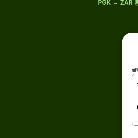
PGK → ZAR
금