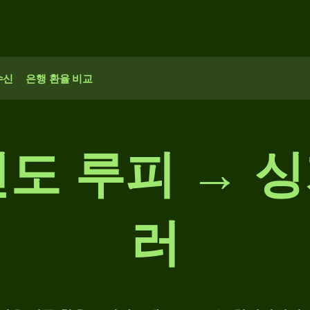
수신
은행 환율 비교
 인도 루피 →
러