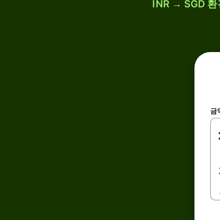
INR → SGD
금