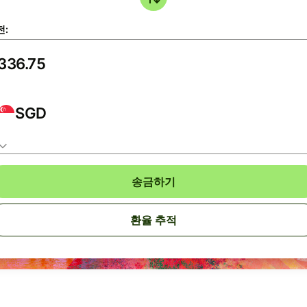
전:
SGD
송금하기
환율 추적