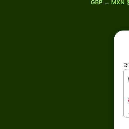
GBP → MXN
금