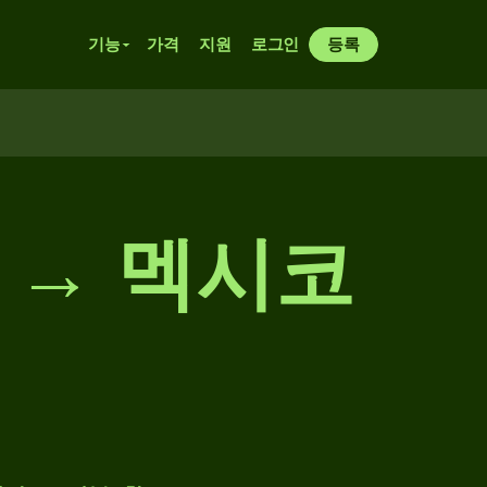
기능
가격
지원
로그인
등록
 → 멕시코