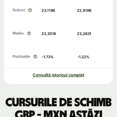
Scăzut
23,1196
22,9166
Mediu
23,3519
23,2631
Fluctuație
-1.73
%
-1.22
%
Consultă istoricul complet
Cursurile de schimb
GBP - MXN astăzi