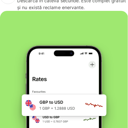
Descarcă în câteva secunde. Este complet gratuit
și nu există reclame enervante.