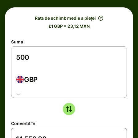
Rata de schimb medie a pieței
£1 GBP = 23,12 MXN
Suma
GBP
Convertit în