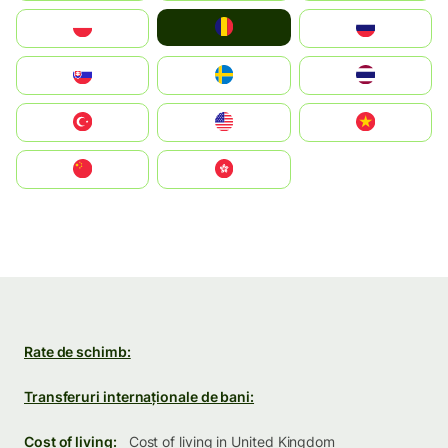
România
Polska
Россия
Slovensko
Ruoŧŧa
ไทย
Türkiye
United States
Vietnam
中国
中國香港特別行政區
Rate de schimb:
Transferuri internaționale de bani:
Cost of living:
Cost of living in United Kingdom