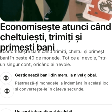
Economisește atunci când
cheltuiești, trimiți și
primești bani
Economisește bani când trimiți, cheltui și primești
bani în peste 40 de monede. Tot ce ai nevoie, într-
un singur cont, oricând ai nevoie.
Gestionează banii din mers, la nivel global.
Păstrează-ți monedele la îndemână în același loc
și convertește-le în câteva secunde.
Un card internațional de debit