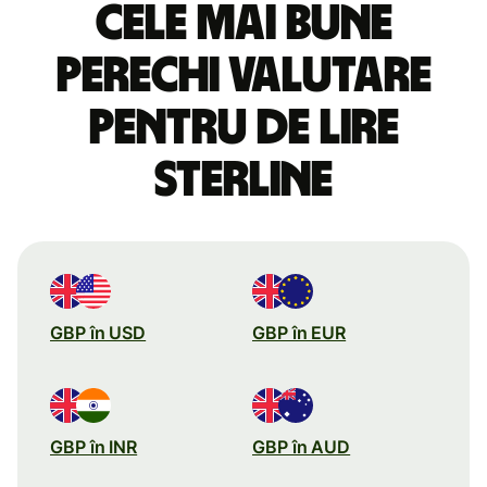
Cele mai bune
perechi valutare
pentru de lire
sterline
GBP în USD
GBP în EUR
GBP în INR
GBP în AUD