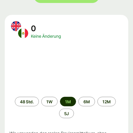
0
Keine Änderung
Zeitraum
48 Std.
1W
1M
6M
12M
5J