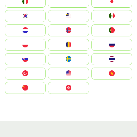
Italia
JA
Japan
South Korea
Malay
Mexico
Nederland
Norge
Portugal
Polska
România
Россия
Slovensko
Ruoŧŧa
ไทย
Türkiye
United States
Vietnam
中国
中國香港特別行政區