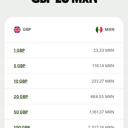
GBP
MXN
1
GBP
23.23
MXN
5
GBP
116.14
MXN
10
GBP
232.27
MXN
20
GBP
464.55
MXN
50
GBP
1,161.37
MXN
100
GBP
2,322.74
MXN