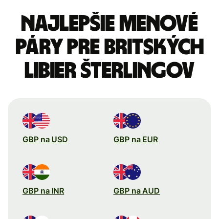
Najlepšie menové
páry pre Britských
libier šterlingov
GBP na USD
GBP na EUR
GBP na INR
GBP na AUD