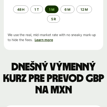
Time
48 H
1 T
1 M
6 M
12 M
period
5 R
We use the real, mid-market rate with no sneaky mark-up
to hide the fees.
Learn more
Dnešný výmenný
kurz pre prevod GBP
na MXN