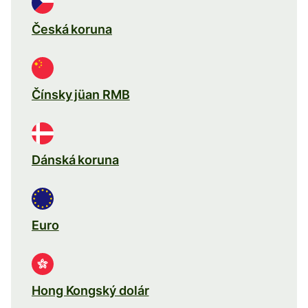
Česká koruna
Čínsky jüan RMB
Dánská koruna
Euro
Hong Kongský dolár