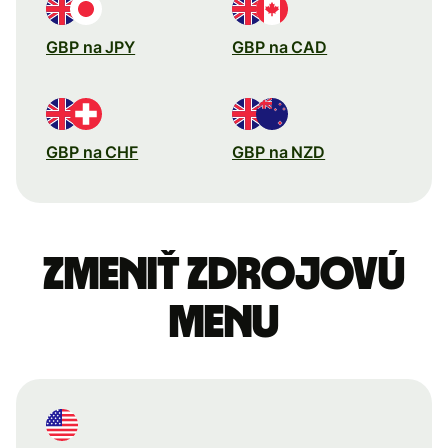
GBP na JPY
GBP na CAD
GBP na CHF
GBP na NZD
Zmeniť zdrojovú
menu