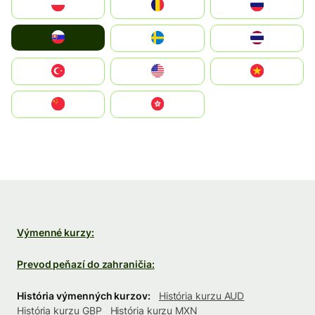
Polska
România
Россия
Slovensko
Ruoŧŧa
ไทย
Türkiye
United States
Vietnam
中国
中國香港特別行政區
Výmenné kurzy:
Prevod peňazí do zahraničia:
História výmenných kurzov:
História kurzu AUD
História kurzu GBP
História kurzu MXN