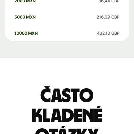
2000
MXN
86,44
GBP
5000
MXN
216,09
GBP
10000
MXN
432,18
GBP
Často
kladené