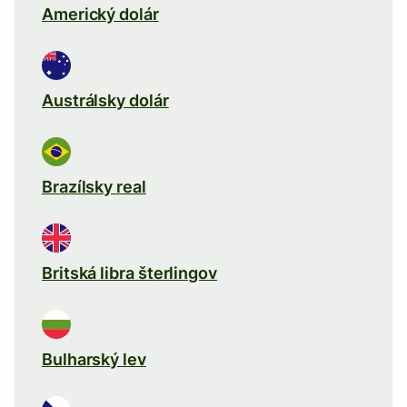
Americký dolár
Austrálsky dolár
Brazílsky real
Britská libra šterlingov
Bulharský lev