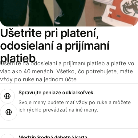
Ušetrite pri platení,
odosielaní a prijímaní
platieb
Ušetrite na odosielaní a prijímaní platieb a plaťte vo
viac ako 40 menách. Všetko, čo potrebujete, máte
vždy po ruke na jednom účte.
Spravujte peniaze odkiaľkoľvek.
Svoje meny budete mať vždy po ruke a môžete
ich rýchlo prevádzať na iné meny.
Medzinárodná debetná karta