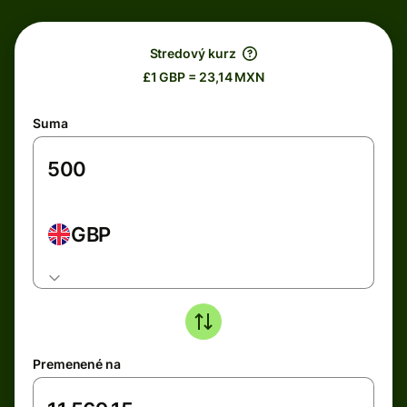
Stredový kurz
£1 GBP = 23,14 MXN
Suma
GBP
Premenené na