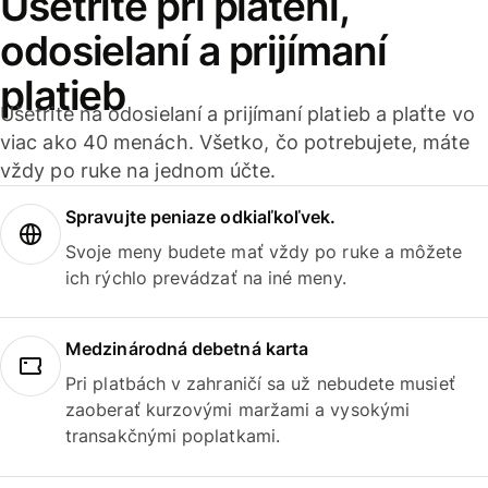
Ušetrite pri platení,
odosielaní a prijímaní
platieb
Ušetrite na odosielaní a prijímaní platieb a plaťte vo
viac ako 40 menách. Všetko, čo potrebujete, máte
vždy po ruke na jednom účte.
Spravujte peniaze odkiaľkoľvek.
Svoje meny budete mať vždy po ruke a môžete
ich rýchlo prevádzať na iné meny.
Medzinárodná debetná karta
Pri platbách v zahraničí sa už nebudete musieť
zaoberať kurzovými maržami a vysokými
transakčnými poplatkami.