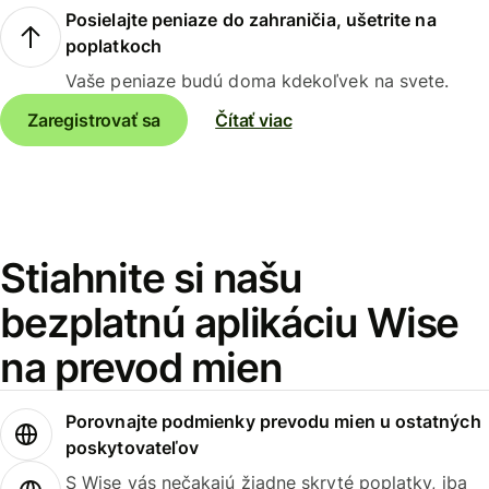
Posielajte peniaze do zahraničia, ušetrite na
poplatkoch
Vaše peniaze budú doma kdekoľvek na svete.
Zaregistrovať sa
Čítať viac
Stiahnite si našu
bezplatnú aplikáciu Wise
na prevod mien
Porovnajte podmienky prevodu mien u ostatných
poskytovateľov
S Wise vás nečakajú žiadne skryté poplatky, iba