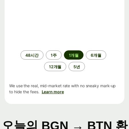
기
48시간
1주
1개월
6개월
간
12개월
5년
We use the real, mid-market rate with no sneaky mark-up
to hide the fees.
Learn more
오늘의 BGN → BTN 환