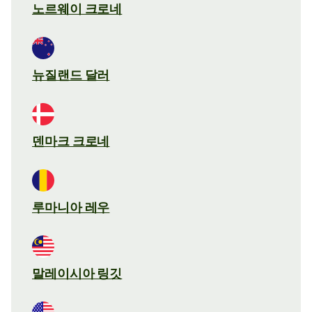
노르웨이 크로네
뉴질랜드 달러
덴마크 크로네
루마니아 레우
말레이시아 링깃