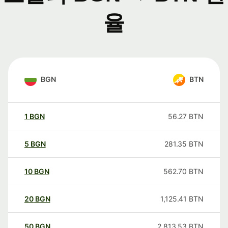
율
BGN
BTN
1
BGN
56.27
BTN
5
BGN
281.35
BTN
10
BGN
562.70
BTN
20
BGN
1,125.41
BTN
50
BGN
2,813.53
BTN