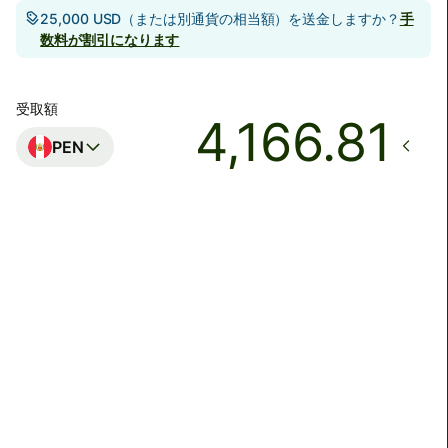
25,000 USD（または別通貨の相当額）を送金しますか？
手
数料が割引になります
受取額
PEN
着金予定日時
8月13日木曜日まで
合計手数料
5,107 JPY
JPYの金額に含まれています
現在、為替レートを保証できないため、Wiseアカウントか
ら入金してください。