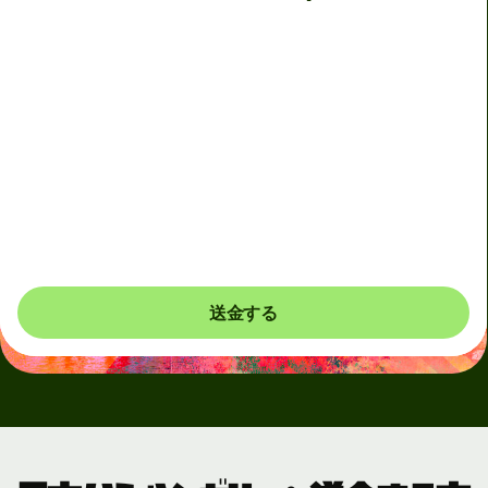
着金予定日時
本日 - 5分以内
合計手数料
1,954 JPY
JPYの金額に含まれています
最大11,667 JPYお得
送金する