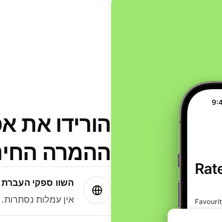
הורידו את א
ההמרה החינמית
השוו ספקי העברת 
אין עמלות נסתרות. עם Wise תמיד תק