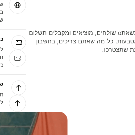
שמ
במ
שנ
חסכו כסף כשאתo שולחים, מוציאים ומקבלים תשלום
כר
ל 40 מטבעות. כל מה שאתם צריכים, בחשבון
ת שתצטרכו.
לע
חל
כש
של
תנ
לא