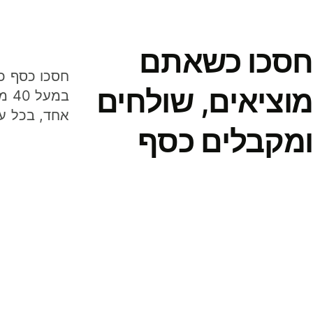
חסכו כשאתם
מוציאים, שולחים
במע
אחד, בכל ע
ומקבלים כסף