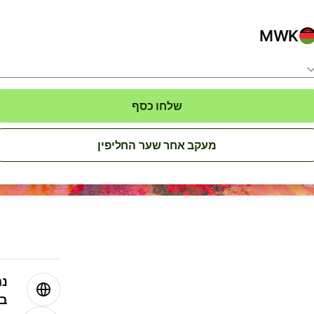
MWK
שלחו כסף
מעקב אחר שער החליפין
נה
בע