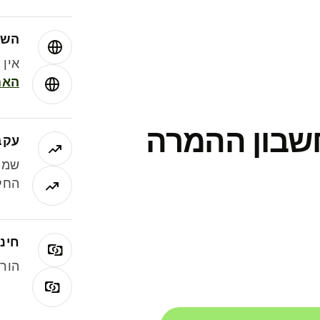
השו
אין עמ
האמ
חשבון ההמרה
עקב
שמר
החלי
חינם
הורי