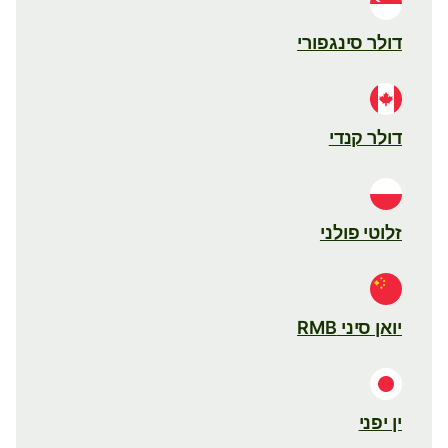
דולר סינגפורי
דולר קנדי
זלוטי פולני
יואן סיני RMB
ין יפני