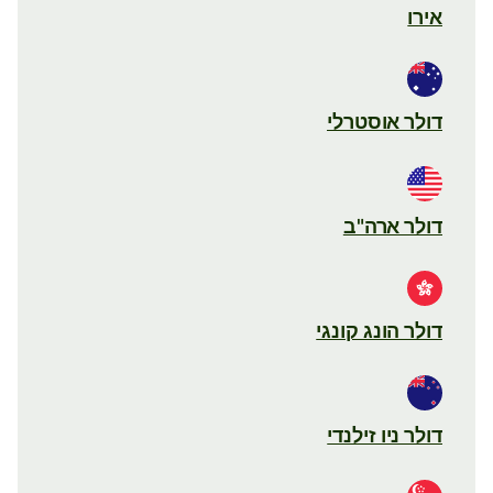
אירו
דולר אוסטרלי
דולר ארה"ב
דולר הונג קונגי
דולר ניו זילנדי