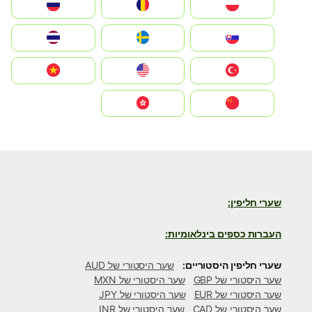
Polska
România
Россия
Slovensko
Ruoŧŧa
ไทย
Türkiye
United States
Vietnam
中国
中國香港特別行政區
שערי חליפין:
העברות כספים בינלאומיות:
שערי חליפין היסטוריים:
שער היסטורי של AUD
שער היסטורי של GBP
שער היסטורי של MXN
שער היסטורי של EUR
שער היסטורי של JPY
שער היסטורי של CAD
שער היסטורי של INR