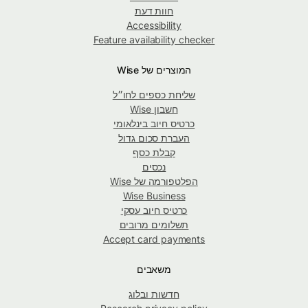
חוות דעת
Accessibility
Feature availability checker
המוצרים של Wise
שליחת כספים לחו״ל
חשבון Wise
כרטיס חיוב בינלאומי
העברת סכום גדול
קבלת כסף
נכסים
הפלטפורמה של Wise
Wise Business
כרטיס חיוב עסקי
תשלומים מרובים
Accept card payments
משאבים
חדשות ובלוג