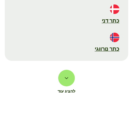
כתר דני
כתר נורווגי
להציג עוד