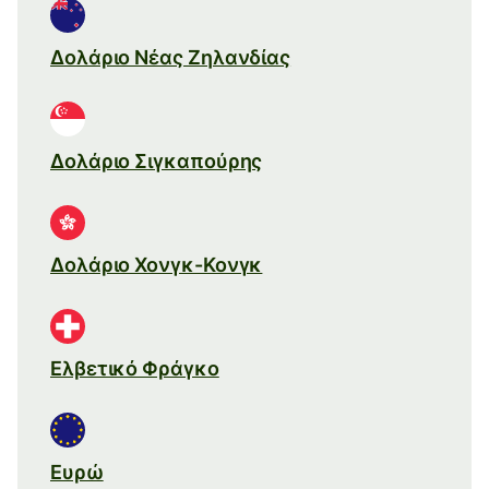
Δολάριο Νέας Ζηλανδίας
Δολάριο Σιγκαπούρης
Δολάριο Χονγκ-Κονγκ
Ελβετικό Φράγκο
Ευρώ