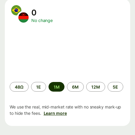
0
No change
Time
48Ω
1Ε
1M
6M
12M
5Ε
period
We use the real, mid-market rate with no sneaky mark-up
to hide the fees.
Learn more