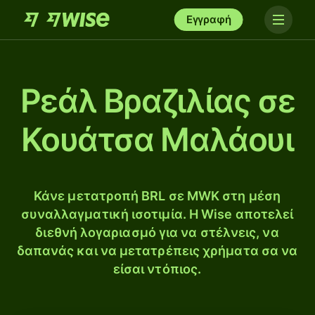
Εγγραφή
Ρεάλ Βραζιλίας σε
Κουάτσα Μαλάουι
Κάνε μετατροπή BRL σε MWK στη μέση
συναλλαγματική ισοτιμία. Η Wise αποτελεί
διεθνή λογαριασμό για να στέλνεις, να
δαπανάς και να μετατρέπεις χρήματα σα να
είσαι ντόπιος.