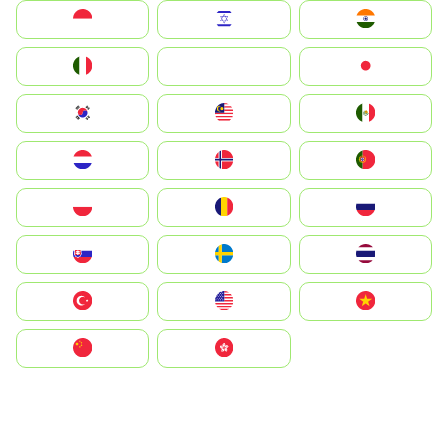
Indonesia
Israel
India
Italia
JA
Japan
South Korea
Malay
Mexico
Nederland
Norge
Portugal
Polska
România
Россия
Slovensko
Ruoŧŧa
ไทย
Türkiye
United States
Vietnam
中国
中國香港特別行政區