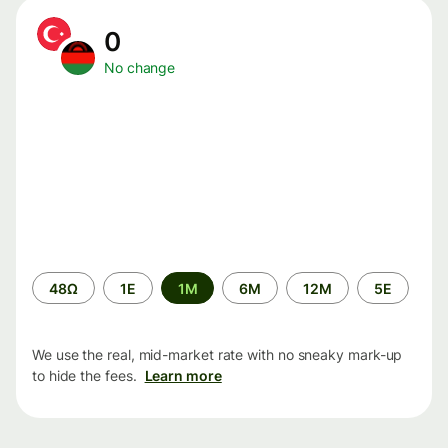
0
No change
Time
48Ω
1Ε
1M
6M
12M
5Ε
period
We use the real, mid-market rate with no sneaky mark-up
to hide the fees.
Learn more