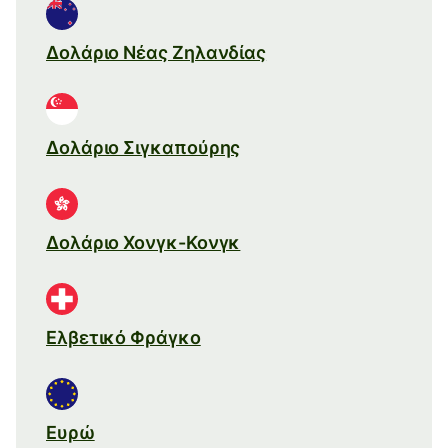
Δολάριο Νέας Ζηλανδίας
Δολάριο Σιγκαπούρης
Δολάριο Χονγκ-Κονγκ
Ελβετικό Φράγκο
Ευρώ