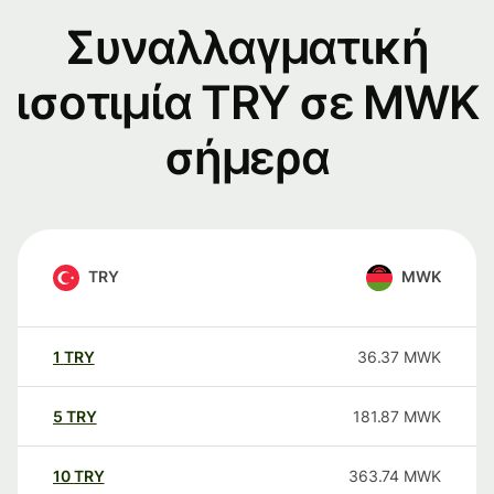
Συναλλαγματική
ισοτιμία TRY σε MWK
σήμερα
TRY
MWK
1
TRY
36.37
MWK
5
TRY
181.87
MWK
10
TRY
363.74
MWK