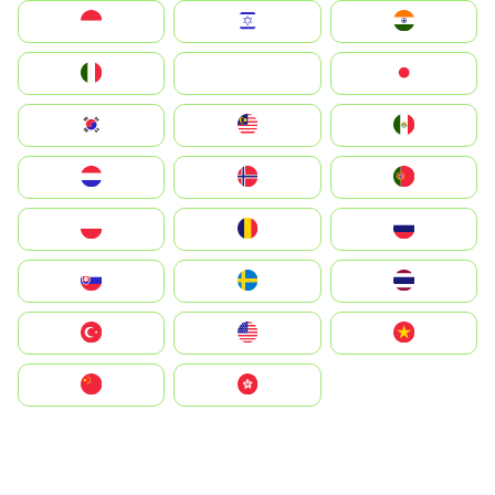
Indonesia
Israel
India
Italia
JA
Japan
South Korea
Malay
Mexico
Nederland
Norge
Portugal
Polska
România
Россия
Slovensko
Ruoŧŧa
ไทย
Türkiye
United States
Vietnam
中国
中國香港特別行政區