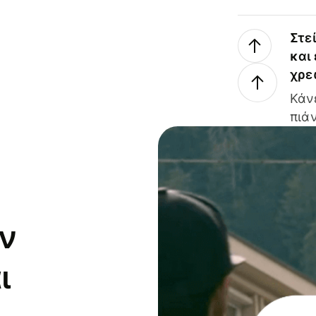
Στε
και
χρε
Κάν
πιάν
ν
ι