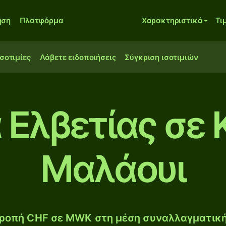
ηση
Πλατφόρμα
Χαρακτηριστικά
Τι
ισοτιμίες
Λάβετε ειδοποιήσεις
Σύγκριση ισοτιμιών
 Ελβετίας σε 
Μαλάουι
ροπή CHF σε MWK στη μέση συναλλαγματική 