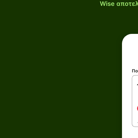
Wise αποτελ
Πο