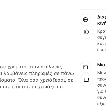
Δια
κιν
Κρά
συγ
και
δευ
Μια
σε χρήματα όταν στέλνεις,
Μην
αι λαμβάνεις πληρωμές σε πάνω
προ
ίσματα. Όλα όσα χρειάζεσαι, σε
συν
ιασμό, όποτε τα χρειάζεσαι.
για
συν
εξω