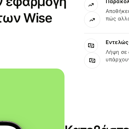
ν εφαρμογή
Παρακολ
Αποθήκευ
των Wise
πώς αλλά
Εντελώς 
Λήψη σε 
υπάρχουν