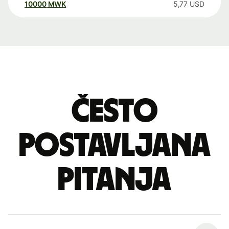
10000
MWK
5,77
USD
Često
postavljana
pitanja