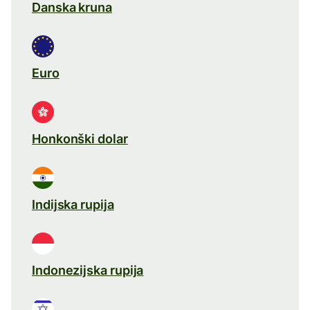
Danska kruna
Euro
Honkonški dolar
Indijska rupija
Indonezijska rupija