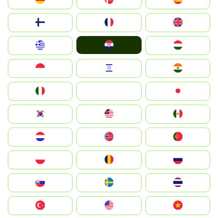
Suomi
France
United Kingdom
Hrvatska
Greece
Magyarország
Indonesia
Israel
India
Italia
JA
Japan
South Korea
Malay
Mexico
Nederland
Norge
Portugal
Polska
România
Россия
Slovensko
Ruoŧŧa
ไทย
Türkiye
United States
Vietnam