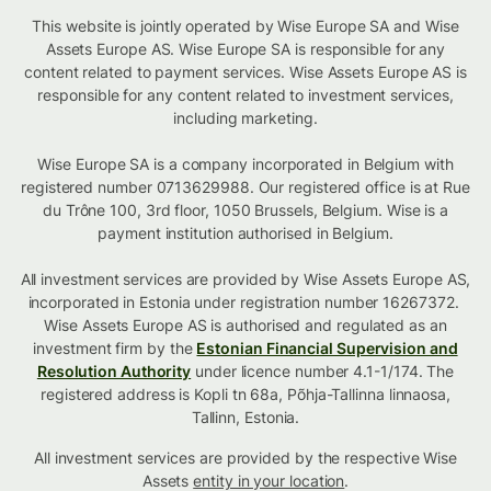
This website is jointly operated by Wise Europe SA and Wise
Assets Europe AS. Wise Europe SA is responsible for any
content related to payment services. Wise Assets Europe AS is
responsible for any content related to investment services,
including marketing.
Wise Europe SA is a company incorporated in Belgium with
registered number 0713629988. Our registered office is at Rue
du Trône 100, 3rd floor, 1050 Brussels, Belgium. Wise is a
payment institution authorised in Belgium.
All investment services are provided by Wise Assets Europe AS,
incorporated in Estonia under registration number 16267372.
Wise Assets Europe AS is authorised and regulated as an
investment firm by the
Estonian Financial Supervision and
Resolution Authority
under licence number 4.1-1/174. The
registered address is Kopli tn 68a, Põhja-Tallinna linnaosa,
Tallinn, Estonia.
All investment services are provided by the respective Wise
Assets
entity in your location
.