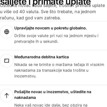
šaljete i primate uplate
Uštedite novac kada šaljete, trošite i primate uplate
u više od 40 valuta. Sve što trebate, na jednom
računu, kad god vam zatreba.
Upravljajte novcem u pokretu globalno.
Držite svoje valute pri ruci na jednom mjestu i
pretvarajte ih u sekundi.
Međunarodna debitna kartica
Nikada se ne brinite o maržama tečaja ili visokim
naknadama za transakcije kada trošite u
inozemstvu.
Pošaljite novac u inozemstvo, uštedite na
naknadama
Neka vaš novac ide dalje, bez obzira na