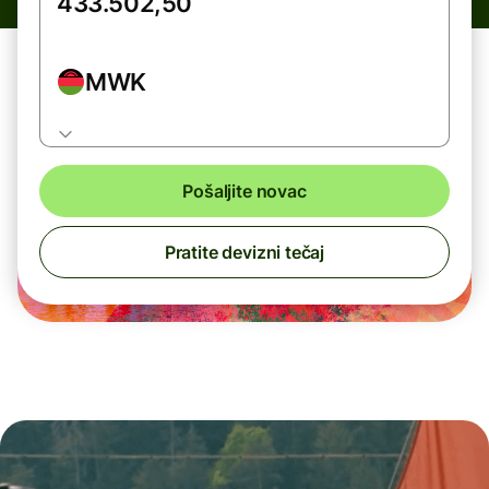
MWK
Pošaljite novac
Pratite devizni tečaj