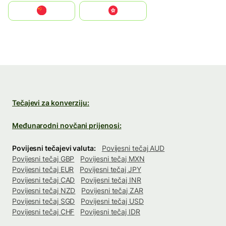
中国
中國香港特別行政區
Tečajevi za konverziju:
Međunarodni novčani prijenosi:
Povijesni tečajevi valuta:
Povijesni tečaj AUD
Povijesni tečaj GBP
Povijesni tečaj MXN
Povijesni tečaj EUR
Povijesni tečaj JPY
Povijesni tečaj CAD
Povijesni tečaj INR
Povijesni tečaj NZD
Povijesni tečaj ZAR
Povijesni tečaj SGD
Povijesni tečaj USD
Povijesni tečaj CHF
Povijesni tečaj IDR