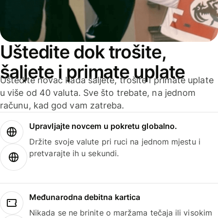
Uštedite dok trošite,
šaljete i primate uplate
Uštedite novac kada šaljete, trošite i primate uplate
u više od 40 valuta. Sve što trebate, na jednom
računu, kad god vam zatreba.
Upravljajte novcem u pokretu globalno.
Držite svoje valute pri ruci na jednom mjestu i
pretvarajte ih u sekundi.
Međunarodna debitna kartica
Nikada se ne brinite o maržama tečaja ili visokim