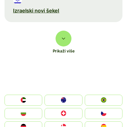
Izraelski novi šekel
Prikaži više
الإمارات العربية المتحدة
Australia
Brazil
България
Switzerland
Czechia
Deutschland
Denmark
España