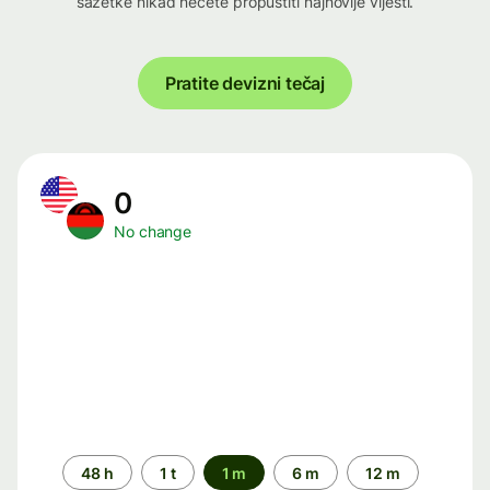
sažetke nikad nećete propustiti najnovije vijesti.
Pratite devizni tečaj
0
No change
Time
48 h
1 t
1 m
6 m
12 m
period