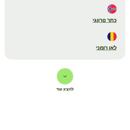
כתר נורווגי
לאו רומני
להציג עוד