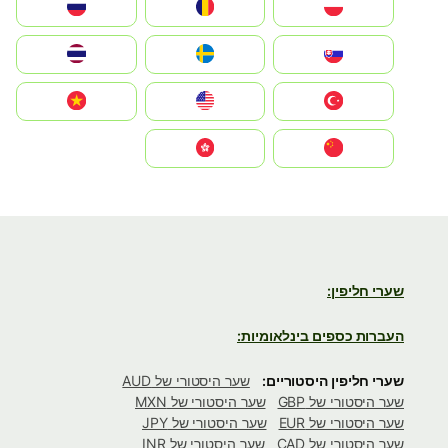
Polska
România
Россия
Slovensko
Ruoŧŧa
ไทย
Türkiye
United States
Vietnam
中国
中國香港特別行政區
שערי חליפין:
העברות כספים בינלאומיות:
שערי חליפין היסטוריים:
שער היסטורי של AUD
שער היסטורי של GBP
שער היסטורי של MXN
שער היסטורי של EUR
שער היסטורי של JPY
שער היסטורי של CAD
שער היסטורי של INR