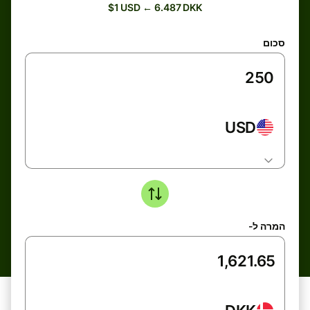
$1 USD ← 6.487 DKK
סכום
USD
המרה ל-