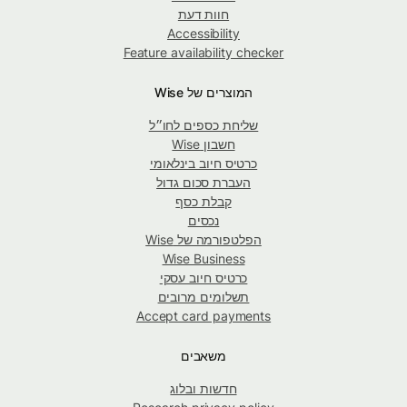
חוות דעת
Accessibility
Feature availability checker
המוצרים של Wise
שליחת כספים לחו״ל
חשבון Wise
כרטיס חיוב בינלאומי
העברת סכום גדול
קבלת כסף
נכסים
הפלטפורמה של Wise
Wise Business
כרטיס חיוב עסקי
תשלומים מרובים
Accept card payments
משאבים
חדשות ובלוג