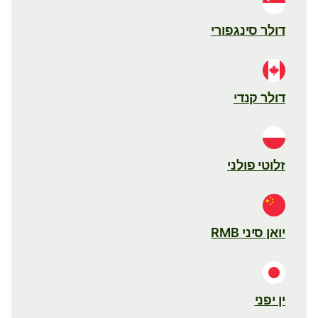
דולר סינגפורי
דולר קנדי
זלוטי פולני
יואן סיני RMB
ין יפני