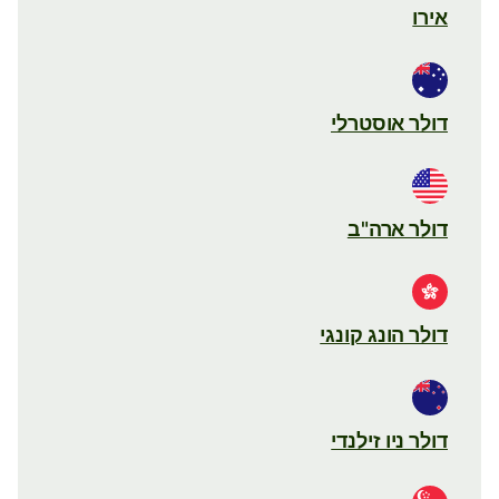
אירו
דולר אוסטרלי
דולר ארה"ב
דולר הונג קונגי
דולר ניו זילנדי