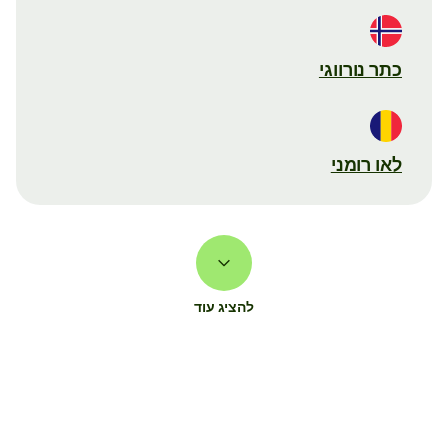
כתר נורווגי
לאו רומני
להציג עוד