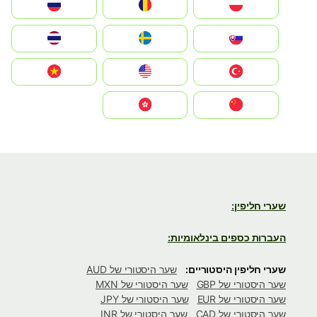
Polska
România
Россия
Slovensko
Ruoŧŧa
ไทย
Türkiye
United States
Vietnam
中国
中國香港特別行政區
שערי חליפין:
העברות כספים בינלאומיות:
שערי חליפין היסטוריים:
שער היסטורי של AUD
שער היסטורי של GBP
שער היסטורי של MXN
שער היסטורי של EUR
שער היסטורי של JPY
שער היסטורי של CAD
שער היסטורי של INR