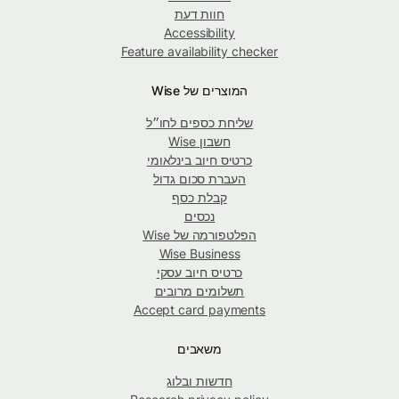
חוות דעת
Accessibility
Feature availability checker
המוצרים של Wise
שליחת כספים לחו״ל
חשבון Wise
כרטיס חיוב בינלאומי
העברת סכום גדול
קבלת כסף
נכסים
הפלטפורמה של Wise
Wise Business
כרטיס חיוב עסקי
תשלומים מרובים
Accept card payments
משאבים
חדשות ובלוג