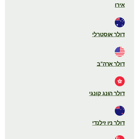
אירו
דולר אוסטרלי
דולר ארה"ב
דולר הונג קונגי
דולר ניו זילנדי