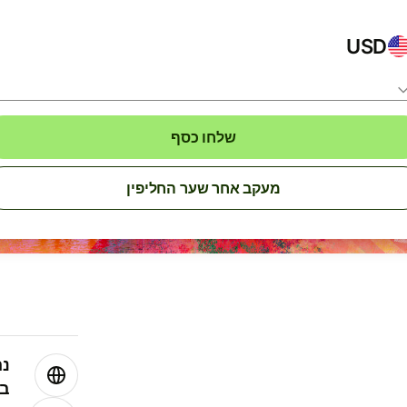
USD
שלחו כסף
מעקב אחר שער החליפין
נה
בע