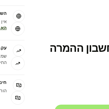
השו
אין עמ
האמ
חשבון ההמרה
עקב
שמר
החלי
חינם
הורי