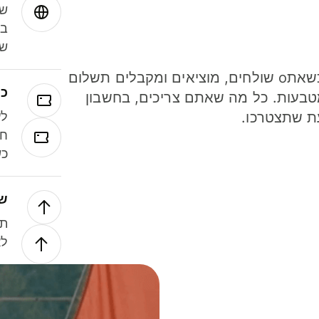
שמ
במ
שנ
חסכו כסף כשאתo שולחים, מוציאים ומקבלים תשלום
כר
ל 40 מטבעות. כל מה שאתם צריכים, בחשבון
ת שתצטרכו.
לע
חל
כש
של
תנ
לא