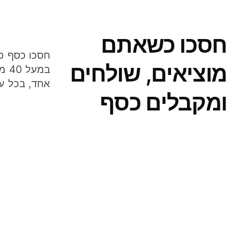
חסכו כשאתם
מוציאים, שולחים
במע
אחד, בכל ע
ומקבלים כסף