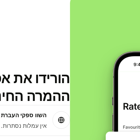
הורידו את א
ההמרה החינמית
השוו ספקי העברת 
אין עמלות נסתרות. עם Wise תמיד תק