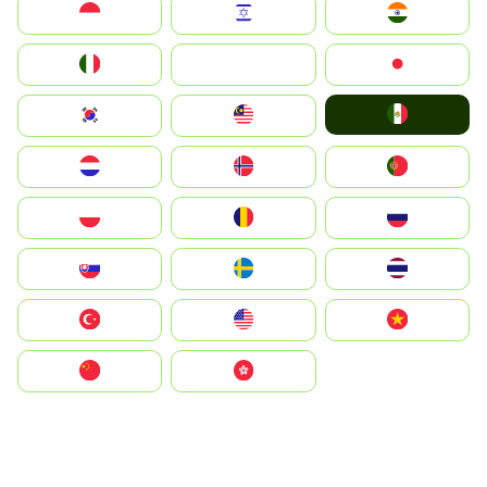
Indonesia
Israel
India
Italia
JA
Japan
Mexico
South Korea
Malay
Nederland
Norge
Portugal
Polska
România
Россия
Slovensko
Ruoŧŧa
ไทย
Türkiye
United States
Vietnam
中国
中國香港特別行政區