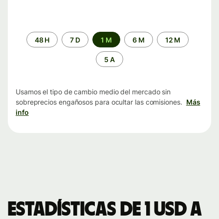
Periodo
48 H
7 D
1 M
6 M
12 M
de
tiempo
5 A
Usamos el tipo de cambio medio del mercado sin
sobreprecios engañosos para ocultar las comisiones.
Más
info
Estadísticas de 1 USD a