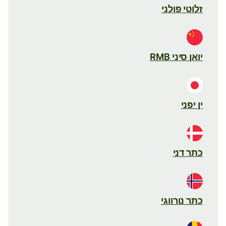
זלוטי פולני
יואן סיני RMB
ין יפני
כתר דני
כתר נורווגי