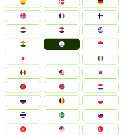
Deutschland
Denmark
España
Suomi
France
United Kingdom
Greece
Hrvatska
Magyarország
Israel
Indonesia
India
Italia
JA
Japan
South Korea
Malay
Mexico
Nederland
Norge
Portugal
Polska
România
Россия
Slovensko
Ruoŧŧa
ไทย
Türkiye
United States
Vietnam