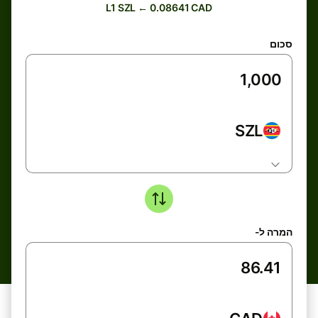
L1 SZL ← 0.08641 CAD
סכום
SZL
המרה ל-