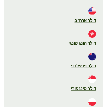
דולר ארה"ב
דולר הונג קונגי
דולר ניו זילנדי
דולר סינגפורי