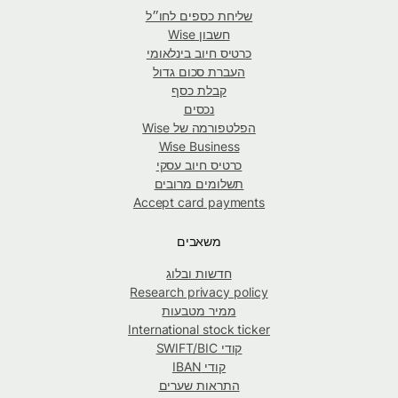
שליחת כספים לחו״ל
חשבון Wise
כרטיס חיוב בינלאומי
העברת סכום גדול
קבלת כסף
נכסים
הפלטפורמה של Wise
Wise Business
כרטיס חיוב עסקי
תשלומים מרובים
Accept card payments
משאבים
חדשות ובלוג
Research privacy policy
ממיר מטבעות
International stock ticker
קודי SWIFT/BIC
קודי IBAN
התראות שערים