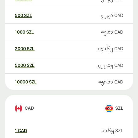
500
SZL
၄၂.၉၁
CAD
1000
SZL
၈၅.၈၁
CAD
2000
SZL
၁၇၁.၆၂
CAD
5000
SZL
၄၂၉.၀၅
CAD
10000
SZL
၈၅၈.၁၁
CAD
CAD
SZL
1
CAD
၁၁.၆၅
SZL