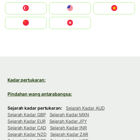
Türkiye
United States
Vietnam
中国
中國香港特別行政區
Kadar pertukaran:
Pindahan wang antarabangsa:
Sejarah kadar pertukaran:
Sejarah Kadar AUD
Sejarah Kadar GBP
Sejarah Kadar MXN
Sejarah Kadar EUR
Sejarah Kadar JPY
Sejarah Kadar CAD
Sejarah Kadar INR
Sejarah Kadar NZD
Sejarah Kadar ZAR