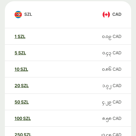
SZL
CAD
1
SZL
၀.၀၉
CAD
5
SZL
၀.၄၃
CAD
10
SZL
၀.၈၆
CAD
20
SZL
၁.၇၂
CAD
50
SZL
၄.၂၉
CAD
100
SZL
၈.၅၈
CAD
250
SZL
၂၁.၄၅
CAD