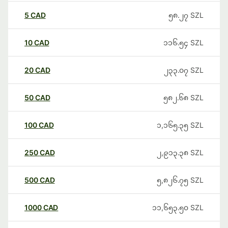
5
CAD
၅၈.၂၇
SZL
10
CAD
၁၁၆.၅၄
SZL
20
CAD
၂၃၃.၀၇
SZL
50
CAD
၅၈၂.၆၈
SZL
100
CAD
၁,၁၆၅.၃၅
SZL
250
CAD
၂,၉၁၃.၃၈
SZL
500
CAD
၅,၈၂၆.၇၅
SZL
1000
CAD
၁၁,၆၅၃.၅၀
SZL