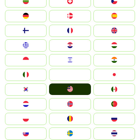
България
Switzerland
Czechia
Deutschland
Denmark
España
Suomi
France
United Kingdom
Greece
Hrvatska
Magyarország
Indonesia
Israel
India
Italia
JA
Japan
Malay
South Korea
Mexico
Nederland
Norge
Portugal
Polska
România
Россия
Slovensko
Ruoŧŧa
ไทย