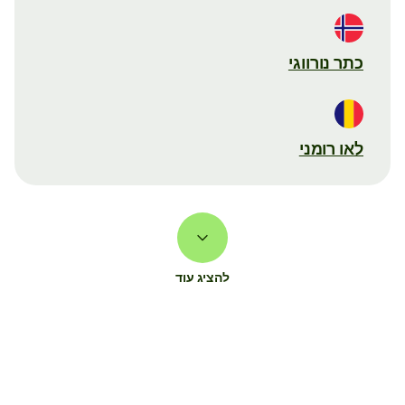
כתר נורווגי
לאו רומני
להציג עוד