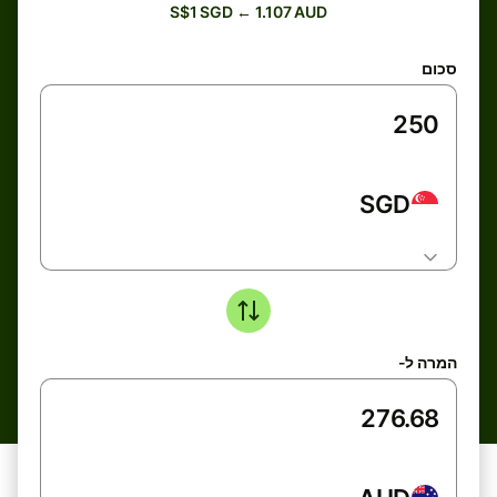
S$1 SGD ← 1.107 AUD
סכום
SGD
המרה ל-