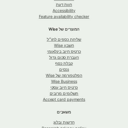
חוות דעת
Accessibility
Feature availability checker
המוצרים של Wise
שליחת כספים לחו״ל
חשבון Wise
כרטיס חיוב בינלאומי
העברת סכום גדול
קבלת כסף
נכסים
הפלטפורמה של Wise
Wise Business
כרטיס חיוב עסקי
תשלומים מרובים
Accept card payments
משאבים
חדשות ובלוג