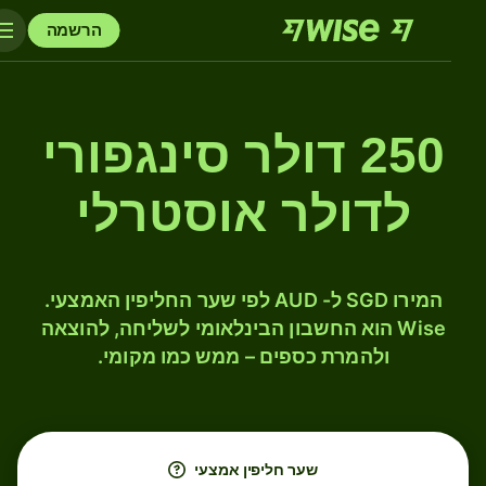
הרשמה
250 דולר סינגפורי
לדולר אוסטרלי
המירו SGD ל- AUD לפי שער החליפין האמצעי.
Wise הוא החשבון הבינלאומי לשליחה, להוצאה
ולהמרת כספים – ממש כמו מקומי.
שער חליפין אמצעי