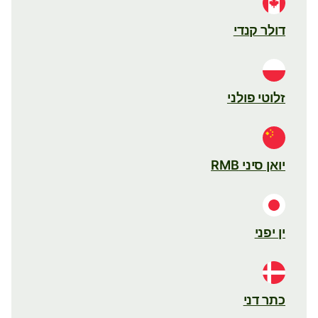
דולר קנדי
זלוטי פולני
יואן סיני RMB
ין יפני
כתר דני