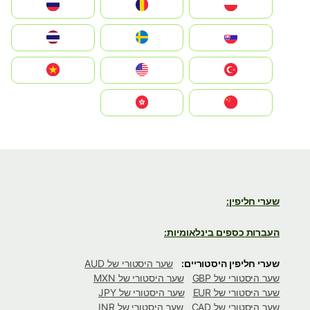
Polska
România
Россия
Slovensko
Ruoŧŧa
ไทย
Türkiye
United States
Vietnam
中国
中國香港特別行政區
שערי חליפין:
העברות כספים בינלאומיות:
שערי חליפין היסטוריים:
שער היסטורי של AUD
שער היסטורי של GBP
שער היסטורי של MXN
שער היסטורי של EUR
שער היסטורי של JPY
שער היסטורי של CAD
שער היסטורי של INR