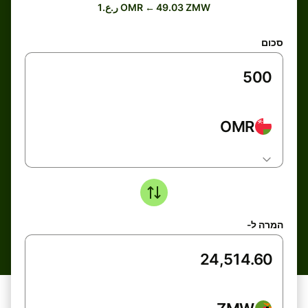
ر.ع.1 OMR ← 49.03 ZMW
סכום
OMR
המרה ל-