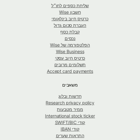
שליחת כספים לחו״ל
חשבון Wise
כרטיס חיוב בינלאומי
העברת סכום גדול
קבלת כסף
נכסים
הפלטפורמה של Wise
Wise Business
כרטיס חיוב עסקי
תשלומים מרובים
Accept card payments
משאבים
חדשות ובלוג
Research privacy policy
ממיר מטבעות
International stock ticker
קודי SWIFT/BIC
קודי IBAN
התראות שערים