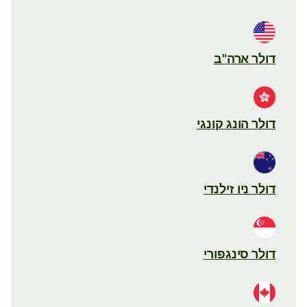
דולר ארה"ב
דולר הונג קונגי
דולר ניו זילנדי
דולר סינגפורי