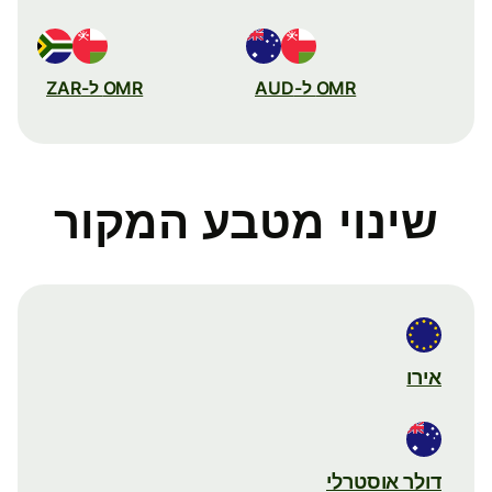
OMR ל-AUD
OMR ל-ZAR
שינוי מטבע המקור
אירו
דולר אוסטרלי