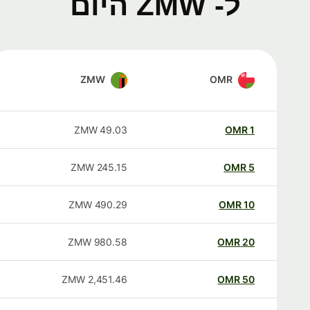
ל- ZMW היום
ZMW
OMR
ZMW
49.03
OMR
1
ZMW
245.15
OMR
5
ZMW
490.29
OMR
10
ZMW
980.58
OMR
20
ZMW
2,451.46
OMR
50