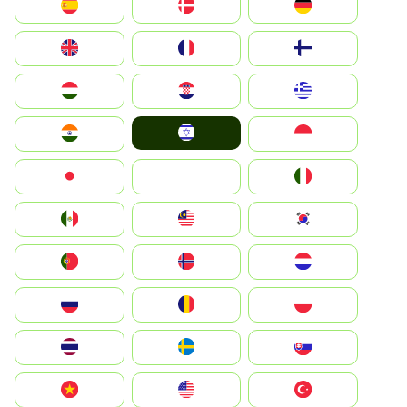
Deutschland
Denmark
España
Suomi
France
United Kingdom
Greece
Hrvatska
Magyarország
Israel
Indonesia
India
Italia
JA
Japan
South Korea
Malay
Mexico
Nederland
Norge
Portugal
Polska
România
Россия
Slovensko
Ruoŧŧa
ไทย
Türkiye
United States
Vietnam