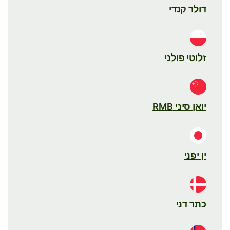
דולר קנדי
זלוטי פולני
יואן סיני RMB
ין יפני
כתר דני