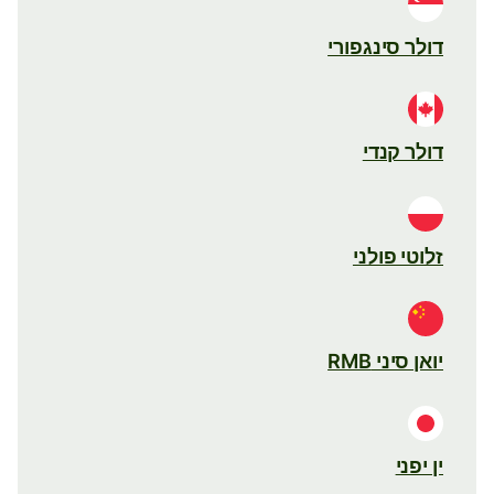
דולר סינגפורי
דולר קנדי
זלוטי פולני
יואן סיני RMB
ין יפני