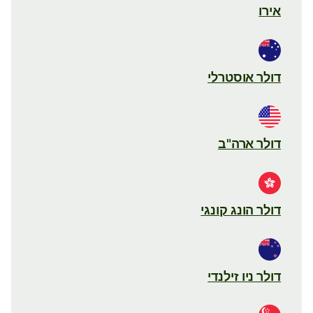
אירו
דולר אוסטרלי
דולר ארה"ב
דולר הונג קונגי
דולר ניו זילנדי