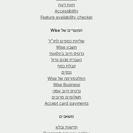
חוות דעת
Accessibility
Feature availability checker
המוצרים של Wise
שליחת כספים לחו״ל
חשבון Wise
כרטיס חיוב בינלאומי
העברת סכום גדול
קבלת כסף
נכסים
הפלטפורמה של Wise
Wise Business
כרטיס חיוב עסקי
תשלומים מרובים
Accept card payments
משאבים
חדשות ובלוג