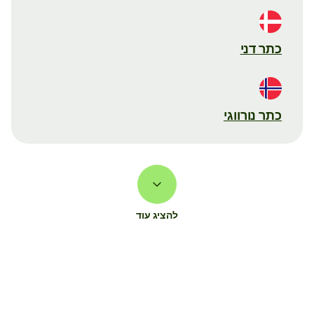
כתר דני
כתר נורווגי
להציג עוד