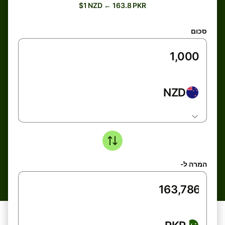
$1 NZD ← 163.8 PKR
סכום
NZD
המרה ל-