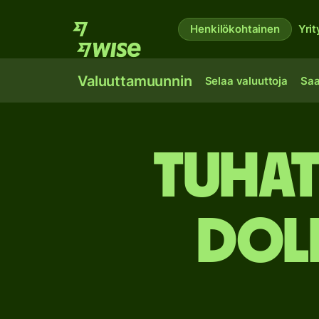
Henkilökohtainen
Yrit
Valuuttamuunnin
Selaa valuuttoja
Saa
tuhat
doll