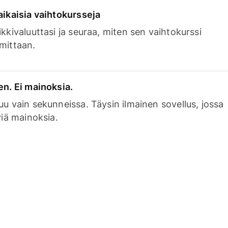
aikaisia vaihtokursseja
kkivaluuttasi ja seuraa, miten sen vaihtokurssi
mittaan.
en. Ei mainoksia.
uu vain sekunneissa. Täysin ilmainen sovellus, jossa
viä mainoksia.