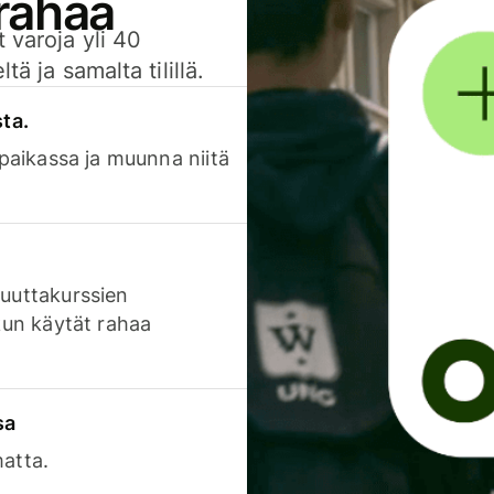
 rahaa
 varoja yli 40
ä ja samalta tilillä.
sta.
 paikassa ja muunna niitä
luuttakurssien
 kun käytät rahaa
sa
matta.