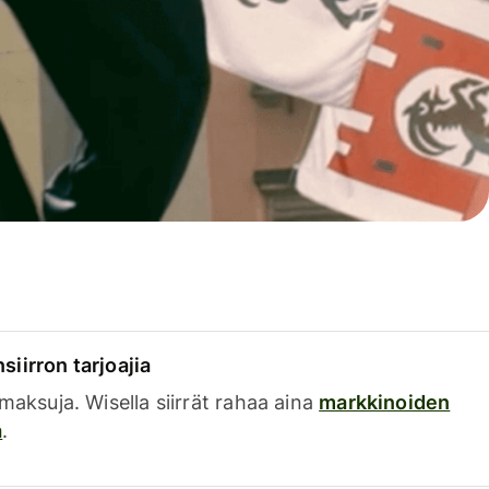
siirron tarjoajia
a maksuja. Wisella siirrät rahaa aina
markkinoiden
a
.