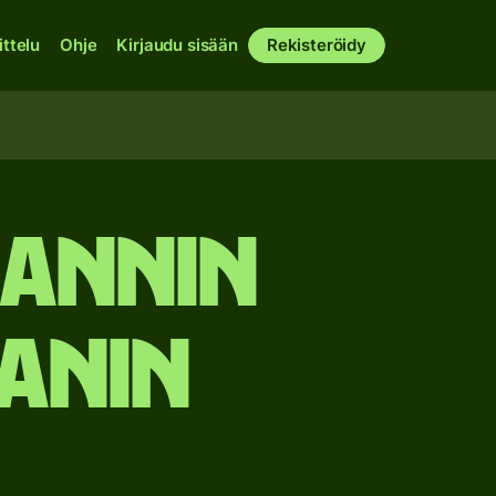
ittelu
Ohje
Kirjaudu sisään
Rekisteröidy
lannin
tanin