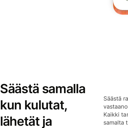
Säästä samalla
Säästä ra
kun kulutat,
vastaanot
Kaikki ta
lähetät ja
samalta ti