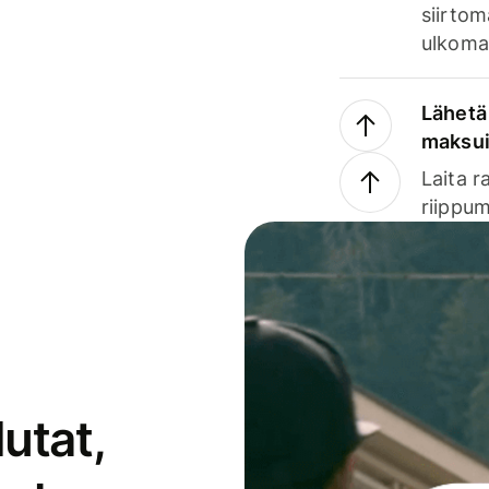
siirtom
ulkomai
Lähetä 
maksu
Laita r
riippum
utat,