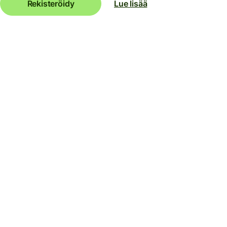
Rekisteröidy
Lue lisää