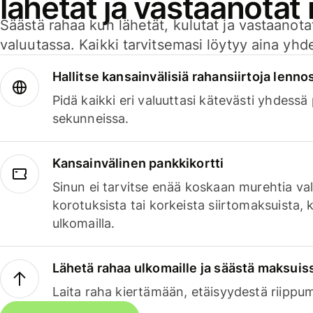
lähetät ja vastaanotat
Säästä rahaa kun lähetät, kulutat ja vastaanotat
valuutassa. Kaikki tarvitsemasi löytyy aina yhdelt
Hallitse kansainvälisiä rahansiirtoja lenno
Pidä kaikki eri valuuttasi kätevästi yhdessä
sekunneissa.
Kansainvälinen pankkikortti
Sinun ei tarvitse enää koskaan murehtia va
korotuksista tai korkeista siirtomaksuista,
ulkomailla.
Lähetä rahaa ulkomaille ja säästä maksuis
Laita raha kiertämään, etäisyydestä riippu