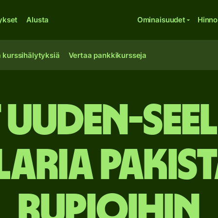
ykset
Alusta
Ominaisuudet
Hinno
 kurssihälytyksiä
Vertaa pankkikursseja
 Uuden-See
aria Pakis
rupioihin