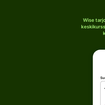
Wise tar
keskikurssi
S