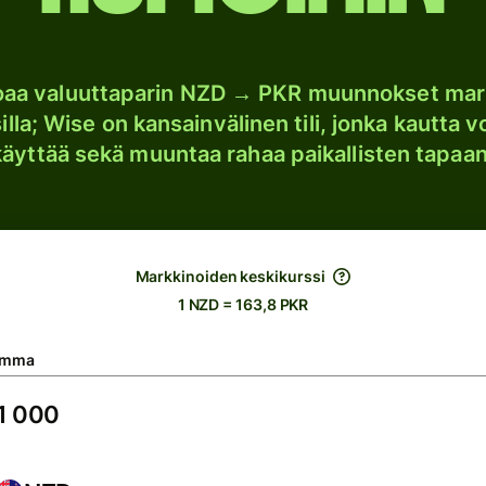
joaa valuuttaparin NZD → PKR muunnokset mar
lla; Wise on kansainvälinen tili, jonka kautta vo
käyttää sekä muuntaa rahaa paikallisten tapaan
Markkinoiden keskikurssi
1 NZD = 163,8 PKR
umma