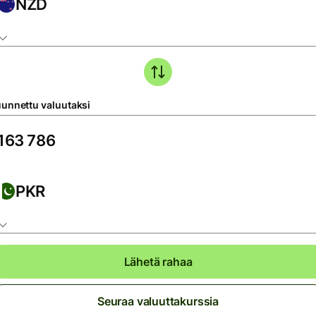
NZD
unnettu valuutaksi
PKR
Lähetä rahaa
Seuraa valuuttakurssia