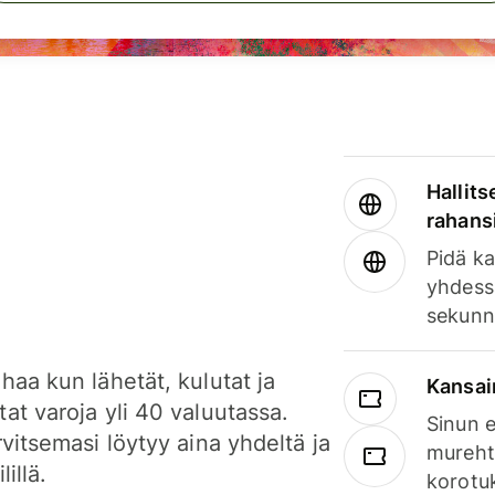
Hallits
rahansi
Pidä ka
yhdess
sekunn
haa kun lähetät, kulutat ja
Kansai
at varoja yli 40 valuutassa.
Sinun e
rvitsemasi löytyy aina yhdeltä ja
mureht
lillä.
korotuk