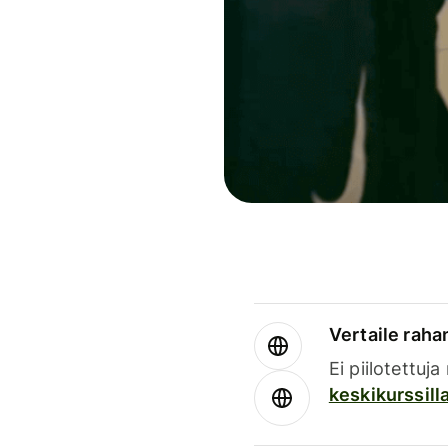
Vertaile rahan
Ei piilotettuj
keskikurssill