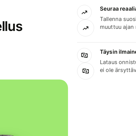
Seuraa reaali
Tallenna suosi
llus
muuttuu ajan 
Täysin ilmain
Lataus onnist
ei ole ärsyttä