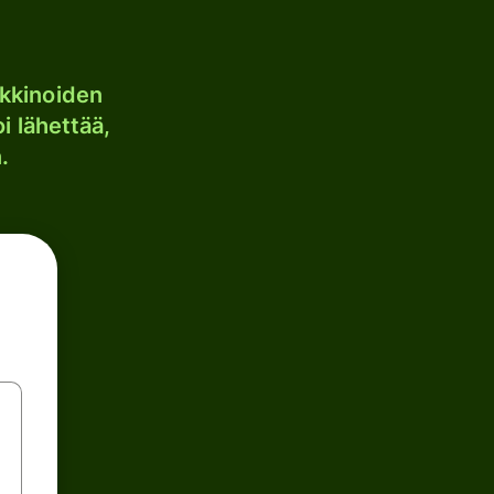
kkinoiden
i lähettää,
.