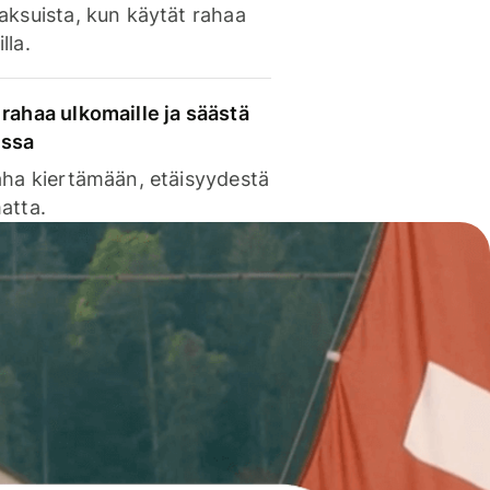
aksuista, kun käytät rahaa
lla.
rahaa ulkomaille ja säästä
issa
aha kiertämään, etäisyydestä
atta.