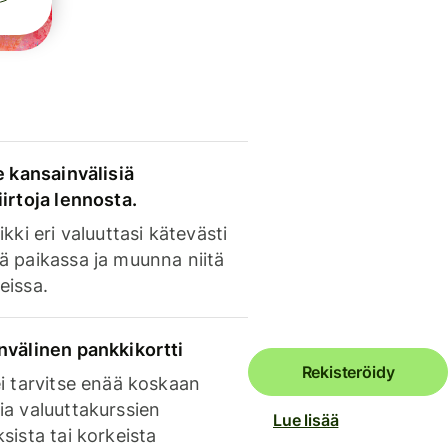
e kansainvälisiä
irtoja lennosta.
ikki eri valuuttasi kätevästi
ä paikassa ja muunna niitä
eissa.
nvälinen pankkikortti
Rekisteröidy
i tarvitse enää koskaan
ia valuuttakurssien
Lue lisää
sista tai korkeista