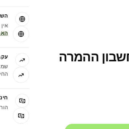
השו
אין עמ
האמ
חשבון ההמרה
עקב
שמר
החלי
חינם
הורי