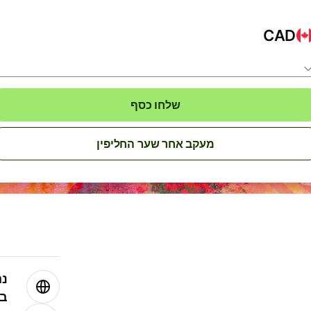
CAD
שלחו כסף
מעקב אחר שער החליפין
נה
בע