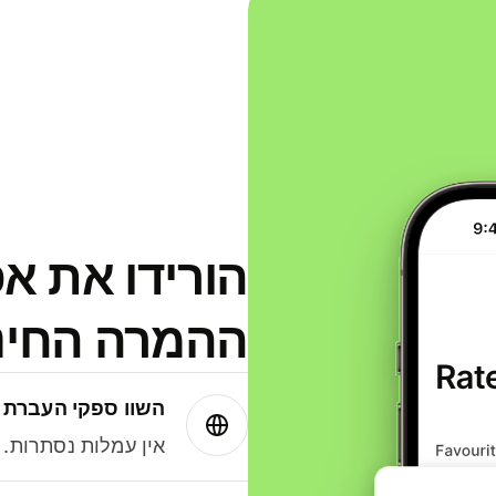
הורידו את א
ההמרה החינמית
השוו ספקי העברת 
אין עמלות נסתרות. עם Wise תמיד תק