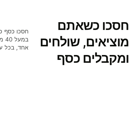
חסכו כשאתם
מוציאים, שולחים
במע
אחד, בכל ע
ומקבלים כסף