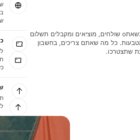
שמ
במ
שנ
חסכו כסף כשאתo שולחים, מוציאים ומקבלים תשלום
כר
ל 40 מטבעות. כל מה שאתם צריכים, בחשבון
ת שתצטרכו.
לע
חל
כש
של
תנ
לא