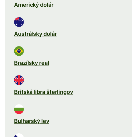
Americký dolár
Austrálsky dolár
Brazílsky real
Britská libra šterlingov
Bulharský lev