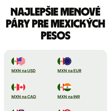
Najlepšie menové
páry pre Mexických
pesos
MXN na USD
MXN na EUR
MXN na CAD
MXN na INR