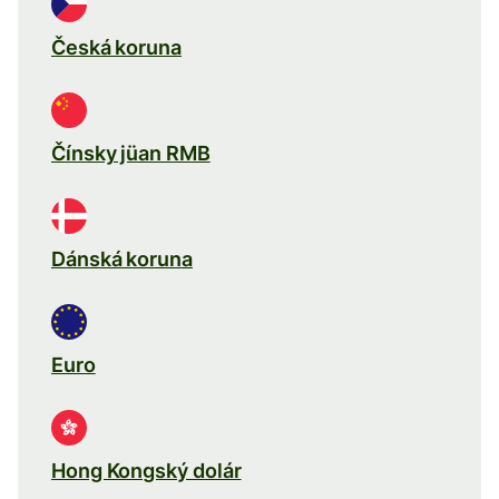
Česká koruna
Čínsky jüan RMB
Dánská koruna
Euro
Hong Kongský dolár