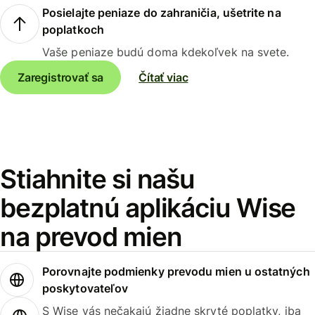
Posielajte peniaze do zahraničia, ušetrite na
poplatkoch
Vaše peniaze budú doma kdekoľvek na svete.
Zaregistrovať sa
Čítať viac
Stiahnite si našu
bezplatnú aplikáciu Wise
na prevod mien
Porovnajte podmienky prevodu mien u ostatných
poskytovateľov
S Wise vás nečakajú žiadne skryté poplatky, iba