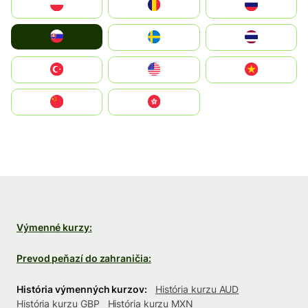
Polska
România
Россия
Slovensko
Ruoŧŧa
ไทย
Türkiye
United States
Vietnam
中国
中國香港特別行政區
Výmenné kurzy:
Prevod peňazí do zahraničia:
História výmenných kurzov:
História kurzu AUD
História kurzu GBP
História kurzu MXN