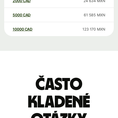
2000
CAD
24 634
MXN
5000
CAD
61 585
MXN
10000
CAD
123 170
MXN
Často
kladené