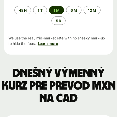
Time
48 H
1 T
1 M
6 M
12 M
period
5 R
We use the real, mid-market rate with no sneaky mark-up
to hide the fees.
Learn more
Dnešný výmenný
kurz pre prevod MXN
na CAD