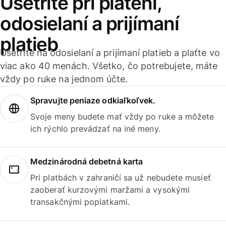
Ušetrite pri platení,
odosielaní a prijímaní
platieb
Ušetrite na odosielaní a prijímaní platieb a plaťte vo
viac ako 40 menách. Všetko, čo potrebujete, máte
vždy po ruke na jednom účte.
Spravujte peniaze odkiaľkoľvek.
Svoje meny budete mať vždy po ruke a môžete
ich rýchlo prevádzať na iné meny.
Medzinárodná debetná karta
Pri platbách v zahraničí sa už nebudete musieť
zaoberať kurzovými maržami a vysokými
transakčnými poplatkami.