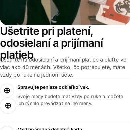
Ušetrite pri platení,
odosielaní a prijímaní
platieb
Ušetrite na odosielaní a prijímaní platieb a plaťte vo
viac ako 40 menách. Všetko, čo potrebujete, máte
vždy po ruke na jednom účte.
Spravujte peniaze odkiaľkoľvek.
Svoje meny budete mať vždy po ruke a môžete
ich rýchlo prevádzať na iné meny.
Medzinárodná debetná karta