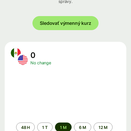
správy.
Sledovať výmenný kurz
0
No change
Time
48 H
1 T
1 M
6 M
12 M
period