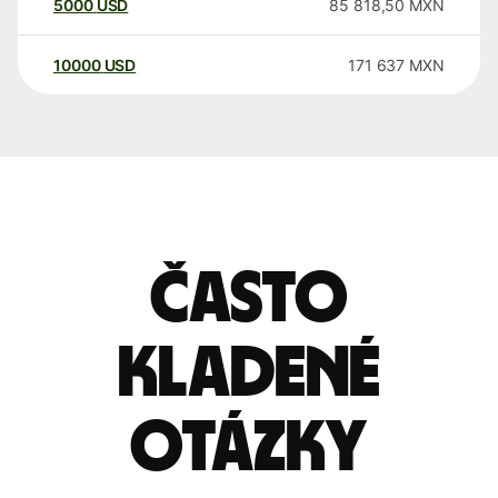
5000
USD
85 818,50
MXN
10000
USD
171 637
MXN
Často
kladené
otázky