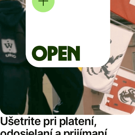
Ušetrite pri platení,
odosielaní a prijímaní