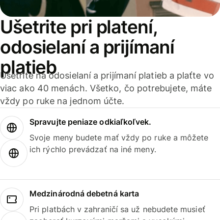
Ušetrite pri platení,
odosielaní a prijímaní
platieb
Ušetrite na odosielaní a prijímaní platieb a plaťte vo
viac ako 40 menách. Všetko, čo potrebujete, máte
vždy po ruke na jednom účte.
Spravujte peniaze odkiaľkoľvek.
Svoje meny budete mať vždy po ruke a môžete
ich rýchlo prevádzať na iné meny.
Medzinárodná debetná karta
Pri platbách v zahraničí sa už nebudete musieť