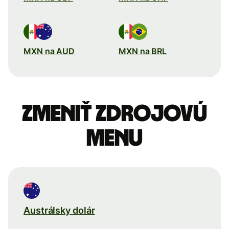
MXN na AUD
MXN na BRL
Zmeniť zdrojovú
menu
Austrálsky dolár