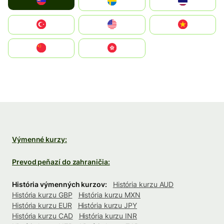
Slovensko
Ruoŧŧa
ไทย
Türkiye
United States
Vietnam
中国
中國香港特別行政區
Výmenné kurzy:
Prevod peňazí do zahraničia:
História výmenných kurzov:
História kurzu AUD
História kurzu GBP
História kurzu MXN
História kurzu EUR
História kurzu JPY
História kurzu CAD
História kurzu INR