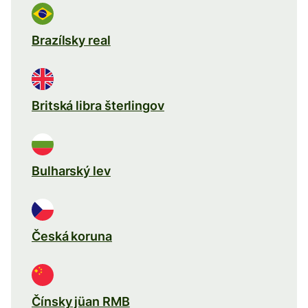
Brazílsky real
Britská libra šterlingov
Bulharský lev
Česká koruna
Čínsky jüan RMB