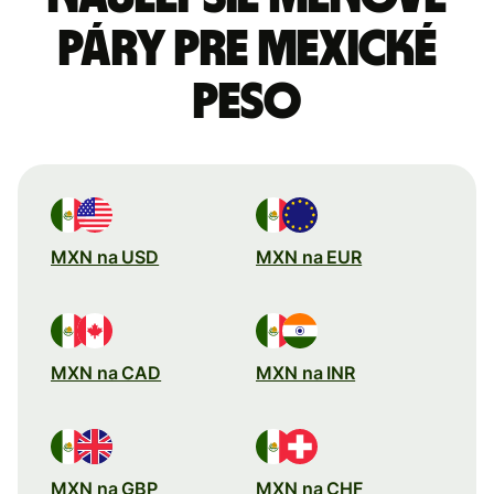
páry pre Mexické
peso
MXN na USD
MXN na EUR
MXN na CAD
MXN na INR
MXN na GBP
MXN na CHF