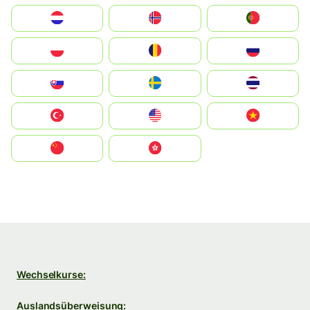
Nederland
Norge
Portugal
Polska
România
Россия
Slovensko
Ruoŧŧa
ไทย
Türkiye
United States
Vietnam
中国
中國香港特別行政區
Wechselkurse:
Auslandsüberweisung: