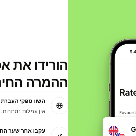
הורידו את א
ההמרה החינמית
השוו ספקי העברת 
אין עמלות נסתרות. עם Wise תמיד תק
עקבו אחר שער החל