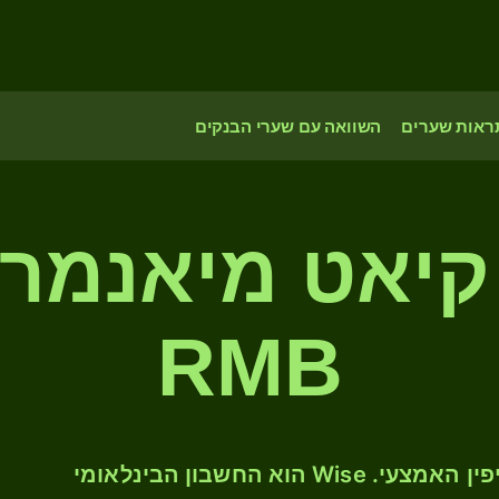
ראות שערים
השוואה עם שערי הבנקים
 קיאט מיאנמר ל
RMB
המירו MMK ל- CNY לפי שער החליפין האמצעי. Wise הוא החשבון הבינלאומי