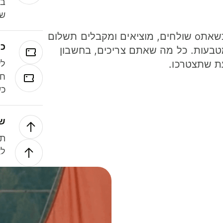
במ
שנ
חסכו כסף כשאתo שולחים, מוציאים ומקבלים תשלום
כר
ל 40 מטבעות. כל מה שאתם צריכים, בחשבון
ת שתצטרכו.
לע
חל
כש
של
תנ
לא