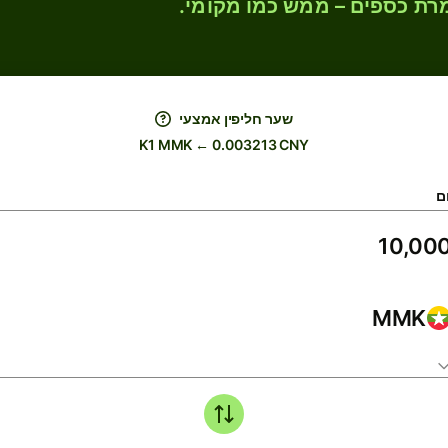
רת כספים – ממש כמו מקומי.
שער חליפין אמצעי
K1 MMK ← 0.003213 CNY
ם
MMK