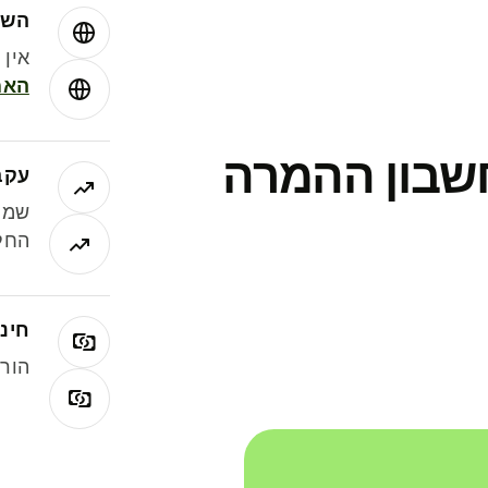
השו
אין עמ
האמ
חשבון ההמרה
עקב
שמר
החלי
חינם
הורי