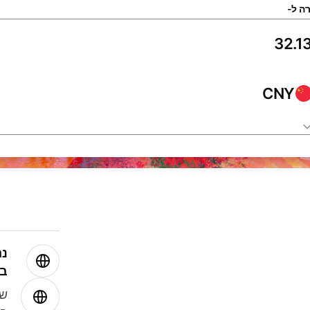
ה ל-
CNY
נה
בע
שמ