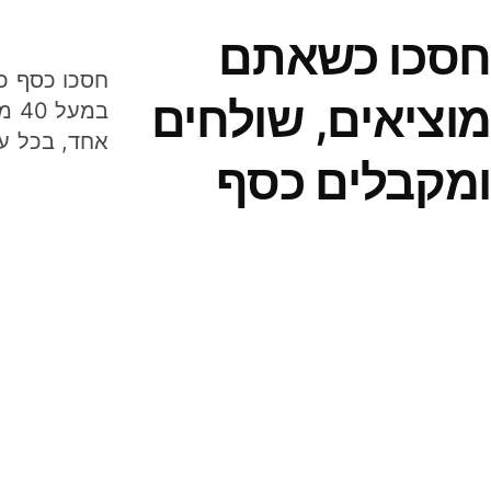
חסכו כשאתם
מוציאים, שולחים
במע
אחד, בכל ע
ומקבלים כסף