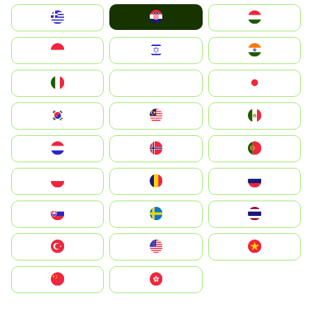
Hrvatska
Greece
Magyarország
Indonesia
Israel
India
Italia
JA
Japan
South Korea
Malay
Mexico
Nederland
Norge
Portugal
Polska
România
Россия
Slovensko
Ruoŧŧa
ไทย
Türkiye
United States
Vietnam
中国
中國香港特別行政區