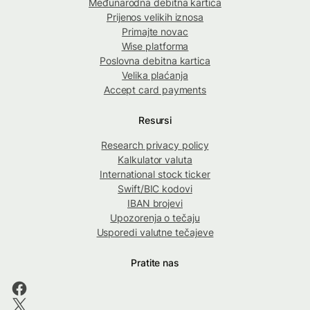
Međunarodna debitna kartica
Prijenos velikih iznosa
Primajte novac
Wise platforma
Poslovna debitna kartica
Velika plaćanja
Accept card payments
Resursi
Research privacy policy
Kalkulator valuta
International stock ticker
Swift/BIC kodovi
IBAN brojevi
Upozorenja o tečaju
Usporedi valutne tečajeve
Pratite nas