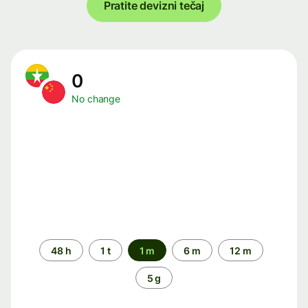
Pratite devizni tečaj
0
No change
Time
48 h
1 t
1 m
6 m
12 m
period
5 g