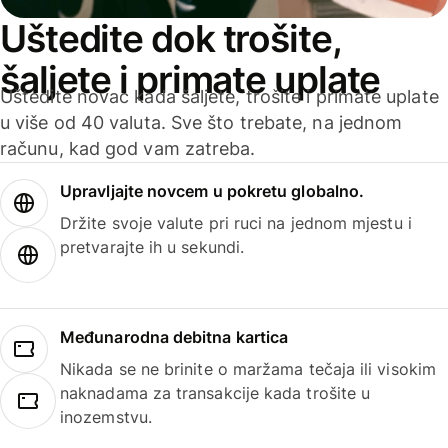
Uštedite dok trošite,
šaljete i primate uplate
Uštedite novac kada šaljete, trošite i primate uplate
u više od 40 valuta. Sve što trebate, na jednom
računu, kad god vam zatreba.
Upravljajte novcem u pokretu globalno.
Držite svoje valute pri ruci na jednom mjestu i
pretvarajte ih u sekundi.
Međunarodna debitna kartica
Nikada se ne brinite o maržama tečaja ili visokim
naknadama za transakcije kada trošite u
inozemstvu.