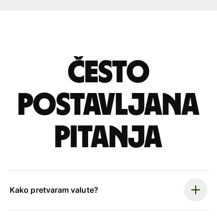
Često
postavljana
pitanja
Kako pretvaram valute?