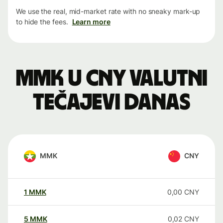
We use the real, mid-market rate with no sneaky mark-up
to hide the fees.
Learn more
MMK u CNY valutni
tečajevi danas
MMK
CNY
1
MMK
0,00
CNY
5
MMK
0,02
CNY