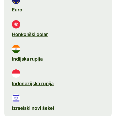
Euro
Honkonški dolar
Indijska rupija
Indonezijska rupija
Izraelski novi šekel