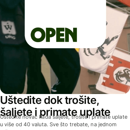
Uštedite dok trošite,
šaljete i primate uplate
Uštedite novac kada šaljete, trošite i primate uplate
u više od 40 valuta. Sve što trebate, na jednom