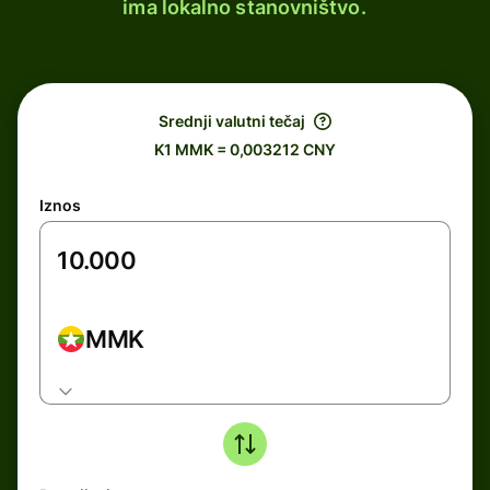
ima lokalno stanovništvo.
Srednji valutni tečaj
K1 MMK = 0,003212 CNY
Iznos
MMK