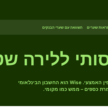
ראות שערים
השוואה עם שערי הבנקים
סותי ללירה שט
המירו LSL ל- GBP לפי שער החליפין האמצעי. Wise הוא החשבון הבינלאומי
רת כספים – ממש כמו מקומי.