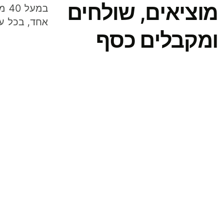
מוציאים, שולחים
במע
אחד, בכל ע
ומקבלים כסף