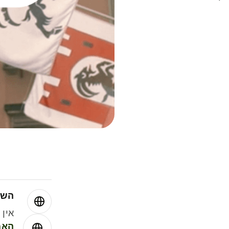
השו
אין עמ
האמ