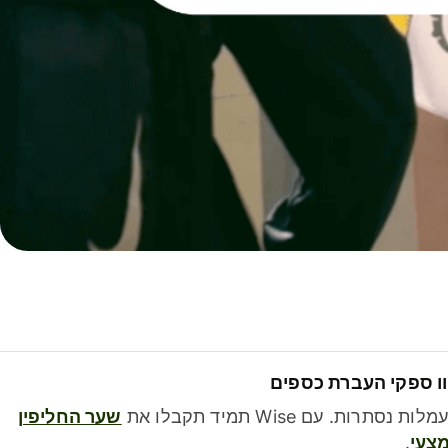
ו ספקי העברת כספים
לות נסתרות. עם Wise תמיד תקבלו את
שער החליפין
צעי
.