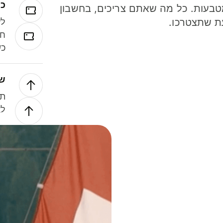
כר
ל 40 מטבעות. כל מה שאתם צריכים, בחשבון
ת שתצטרכו.
לע
חל
כש
של
תנ
לא