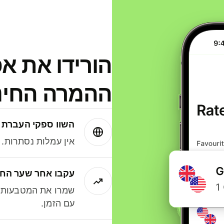
הורידו את א
ההמרה החינמית
השוו ספקי העברת 
אין עמלות נסתרות. עם Wise תמיד תק
עקבו אחר שער החל
שמרו את המטבעות ה
עם הזמן.