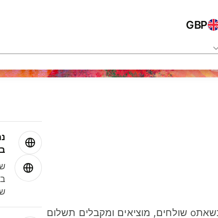
GBP
נה
בע
שמ
במ
שנ
חסכו כסף כשאתo שולחים, מוציאים ומקבלים תשלום