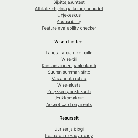
Sijoittajasuhteet
Affiliate-ohjelma ja kumppanuudet
Ohjekeskus
Accessibility
Feature availability checker
Wisen tuotteet
Lähetä rahaa ulkomaille
Wise-tili
Kansainvälinen pankkikortti
Suuren summan siirto
Vastaanota rahaa
Wise-alusta
Yrityksen pankkikortti
Joukkomaksut
Accept card payments
Resurssit
Uutiset ja blogi
Research privacy policy