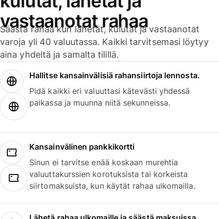
kulutat, lähetät ja
vastaanotat rahaa
Säästä rahaa kun lähetät, kulutat ja vastaanotat
varoja yli 40 valuutassa. Kaikki tarvitsemasi löytyy
aina yhdeltä ja samalta tilillä.
Hallitse kansainvälisiä rahansiirtoja lennosta.
Pidä kaikki eri valuuttasi kätevästi yhdessä
paikassa ja muunna niitä sekunneissa.
Kansainvälinen pankkikortti
Sinun ei tarvitse enää koskaan murehtia
valuuttakurssien korotuksista tai korkeista
siirtomaksuista, kun käytät rahaa ulkomailla.
Lähetä rahaa ulkomaille ja säästä maksuissa