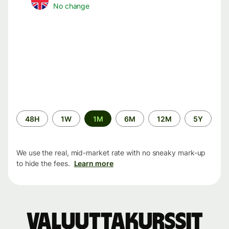
No change
Time
48H
1W
1M
6M
12M
5Y
period
We use the real, mid-market rate with no sneaky mark-up
to hide the fees.
Learn more
Valuuttakurssit