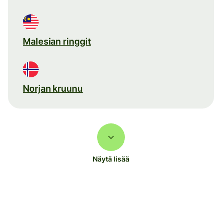
Malesian ringgit
Norjan kruunu
Näytä lisää