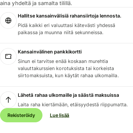
aina yhdeltä ja samalta tilillä.
Hallitse kansainvälisiä rahansiirtoja lennosta.
Pidä kaikki eri valuuttasi kätevästi yhdessä
paikassa ja muunna niitä sekunneissa.
Kansainvälinen pankkikortti
Sinun ei tarvitse enää koskaan murehtia
valuuttakurssien korotuksista tai korkeista
siirtomaksuista, kun käytät rahaa ulkomailla.
Lähetä rahaa ulkomaille ja säästä maksuissa
Laita raha kiertämään, etäisyydestä riippumatta.
Rekisteröidy
Lue lisää