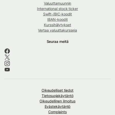
Valuuttamuunnin
International stock ticker
Swift-/BIC-koodit
IBAN-koodit
Kurssihälytykset
Vertaa valuuttakursseja
Seuraa meitä
Oikeudelliset tiedot
Tietosuojakäytäntö
Oikeudellinen ilmoitus
Evästekäytäntö
Complaints