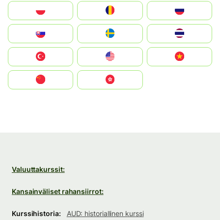
Polska
România
Россия
Slovensko
Ruoŧŧa
ไทย
Türkiye
United States
Vietnam
中国
中國香港特別行政區
Valuuttakurssit:
Kansainväliset rahansiirrot:
Kurssihistoria:
AUD: historiallinen kurssi