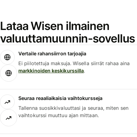
Lataa Wisen ilmainen
valuuttamuunnin-sovellus
Vertaile rahansiirron tarjoajia
Ei piilotettuja maksuja. Wisella siirrät rahaa aina
markkinoiden keskikurssilla
.
Seuraa reaaliaikaisia vaihtokursseja
Tallenna suosikkivaluuttasi ja seuraa, miten sen
vaihtokurssi muuttuu ajan mittaan.