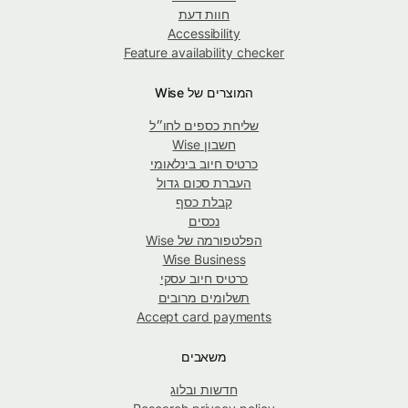
חוות דעת
Accessibility
Feature availability checker
המוצרים של Wise
שליחת כספים לחו״ל
חשבון Wise
כרטיס חיוב בינלאומי
העברת סכום גדול
קבלת כסף
נכסים
הפלטפורמה של Wise
Wise Business
כרטיס חיוב עסקי
תשלומים מרובים
Accept card payments
משאבים
חדשות ובלוג