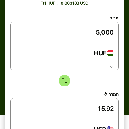
Ft1 HUF ← 0.003183 USD
סכום
HUF
המרה ל-