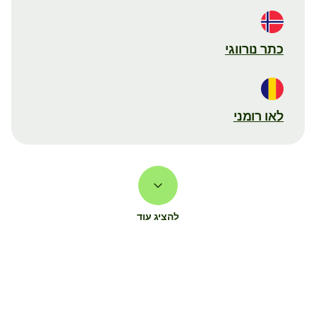
כתר נורווגי
לאו רומני
להציג עוד