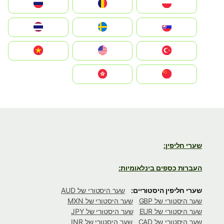
Polska
România
Россия
Slovensko
Ruoŧŧa
ไทย
Türkiye
United States
Vietnam
中国
中國香港特別行政區
שערי חליפין:
העברות כספים בינלאומיות:
שערי חליפין היסטוריים:
שער היסטורי של AUD
שער היסטורי של GBP
שער היסטורי של MXN
שער היסטורי של EUR
שער היסטורי של JPY
שער היסטורי של CAD
שער היסטורי של INR