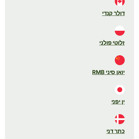
דולר קנדי
זלוטי פולני
יואן סיני RMB
ין יפני
כתר דני