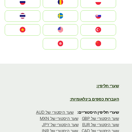
Polska
România
Россия
Slovensko
Ruoŧŧa
ไทย
Türkiye
United States
Vietnam
中国
中國香港特別行政區
שערי חליפין:
העברות כספים בינלאומיות:
שערי חליפין היסטוריים:
שער היסטורי של AUD
שער היסטורי של GBP
שער היסטורי של MXN
שער היסטורי של EUR
שער היסטורי של JPY
שער היסטורי של CAD
שער היסטורי של INR