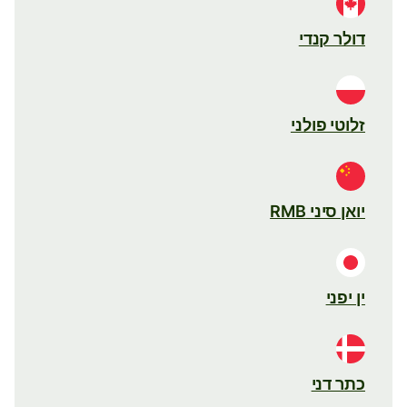
דולר קנדי
זלוטי פולני
יואן סיני RMB
ין יפני
כתר דני