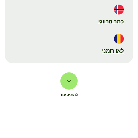
כתר נורווגי
לאו רומני
להציג עוד