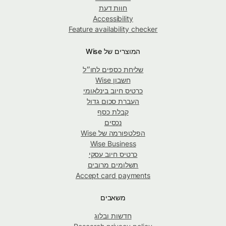
חוות דעת
Accessibility
Feature availability checker
המוצרים של Wise
שליחת כספים לחו״ל
חשבון Wise
כרטיס חיוב בינלאומי
העברת סכום גדול
קבלת כסף
נכסים
הפלטפורמה של Wise
Wise Business
כרטיס חיוב עסקי
תשלומים מרובים
Accept card payments
משאבים
חדשות ובלוג