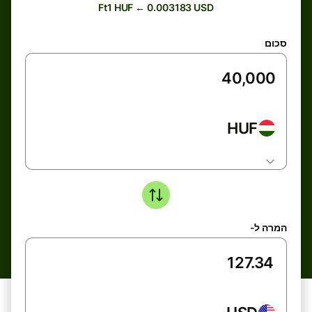
Ft1 HUF ← 0.003183 USD
סכום
HUF
המרה ל-