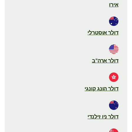
אירו
דולר אוסטרלי
דולר ארה"ב
דולר הונג קונגי
דולר ניו זילנדי