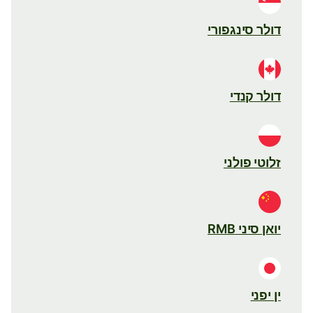
דולר סינגפורי
דולר קנדי
זלוטי פולני
יואן סיני RMB
ין יפני