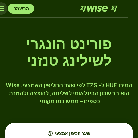
הרשמה
פורינט הונגרי
לשילינג טנזני
המירו HUF ל- TZS לפי שער החליפין האמצעי. Wise
הוא החשבון הבינלאומי לשליחה, להוצאה ולהמרת
כספים – ממש כמו מקומי.
שער חליפין אמצעי