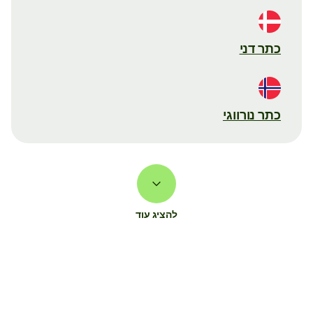
כתר דני
כתר נורווגי
להציג עוד