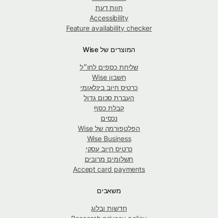
חוות דעת
Accessibility
Feature availability checker
המוצרים של Wise
שליחת כספים לחו״ל
חשבון Wise
כרטיס חיוב בינלאומי
העברת סכום גדול
קבלת כסף
נכסים
הפלטפורמה של Wise
Wise Business
כרטיס חיוב עסקי
תשלומים מרובים
Accept card payments
משאבים
חדשות ובלוג