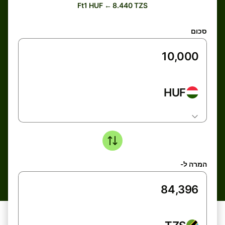
Ft1 HUF ← 8.440 TZS
סכום
HUF
המרה ל-