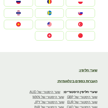
Polska
România
Россия
Slovensko
Ruoŧŧa
ไทย
Türkiye
United States
Vietnam
中国
中國香港特別行政區
שערי חליפין:
העברות כספים בינלאומיות:
שערי חליפין היסטוריים:
שער היסטורי של AUD
שער היסטורי של GBP
שער היסטורי של MXN
שער היסטורי של EUR
שער היסטורי של JPY
שער היסטורי של CAD
שער היסטורי של INR