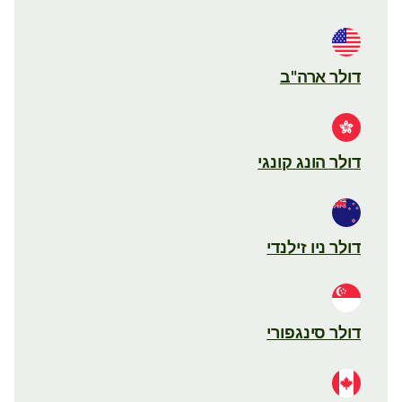
דולר ארה"ב
דולר הונג קונגי
דולר ניו זילנדי
דולר סינגפורי