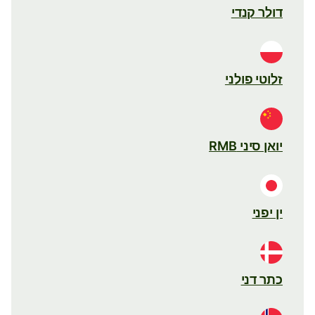
דולר קנדי
זלוטי פולני
יואן סיני RMB
ין יפני
כתר דני