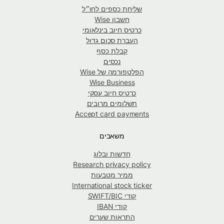
שליחת כספים לחו״ל
חשבון Wise
כרטיס חיוב בינלאומי
העברת סכום גדול
קבלת כסף
נכסים
הפלטפורמה של Wise
Wise Business
כרטיס חיוב עסקי
תשלומים מרובים
Accept card payments
משאבים
חדשות ובלוג
Research privacy policy
ממיר מטבעות
International stock ticker
קודי SWIFT/BIC
קודי IBAN
התראות שערים