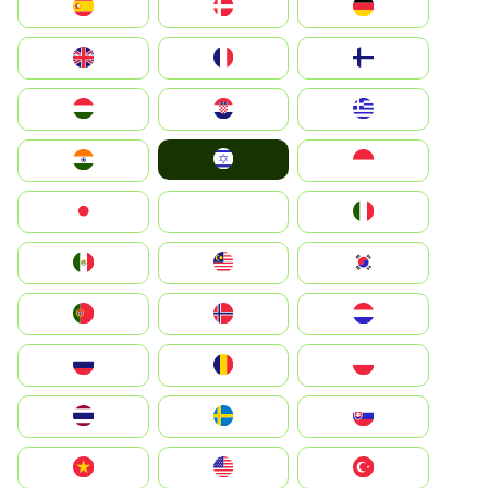
Deutschland
Denmark
España
Suomi
France
United Kingdom
Greece
Hrvatska
Magyarország
Israel
Indonesia
India
Italia
JA
Japan
South Korea
Malay
Mexico
Nederland
Norge
Portugal
Polska
România
Россия
Slovensko
Ruoŧŧa
ไทย
Türkiye
United States
Vietnam