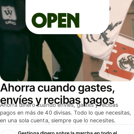
Ahorra cuando gastes,
envíes y recibas pagos
Ahorra dinero cuando envíes, gastes y recibas
pagos en más de 40 divisas. Todo lo que necesitas,
en una sola cuenta, siempre que lo necesites.
Gestiona dinero sobre la marcha en todo el