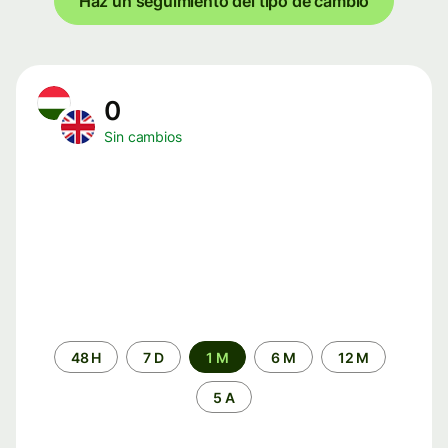
Haz un seguimiento del tipo de cambio
0
Sin cambios
Periodo
48 H
7 D
1 M
6 M
12 M
de
tiempo
5 A