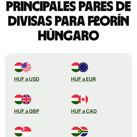
Principales pares de
divisas para florín
húngaro
HUF a USD
HUF a EUR
HUF a GBP
HUF a CAD