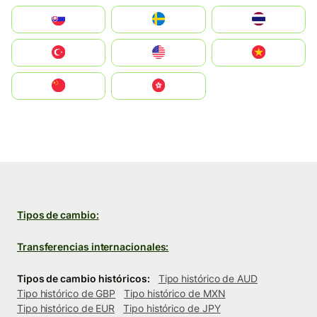
Slovensko
Ruoŧŧa
ไทย
Türkiye
United States
Vietnam
中国
中國香港特別行政區
Tipos de cambio:
Transferencias internacionales:
Tipos de cambio históricos:
Tipo histórico de AUD
Tipo histórico de GBP
Tipo histórico de MXN
Tipo histórico de EUR
Tipo histórico de JPY