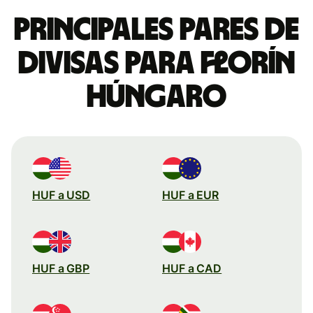
Principales pares de
divisas para florín
húngaro
HUF a USD
HUF a EUR
HUF a GBP
HUF a CAD