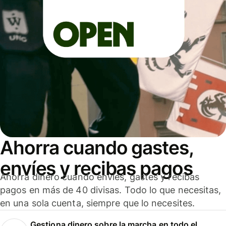
Ahorra cuando gastes,
envíes y recibas pagos
Ahorra dinero cuando envíes, gastes y recibas
pagos en más de 40 divisas. Todo lo que necesitas,
en una sola cuenta, siempre que lo necesites.
Gestiona dinero sobre la marcha en todo el