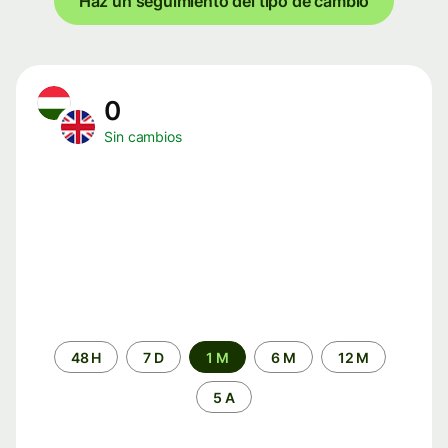
Haz un seguimiento del tipo de cambio
0
Sin cambios
Periodo
48 H
7 D
1 M
6 M
12 M
de
tiempo
5 A