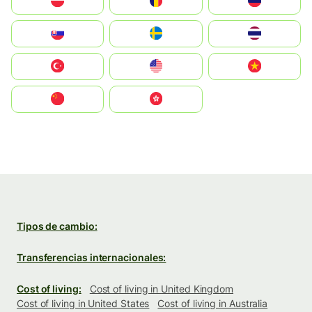
Polska
România
Россия
Slovensko
Ruoŧŧa
ไทย
Türkiye
United States
Vietnam
中国
中國香港特別行政區
Tipos de cambio:
Transferencias internacionales:
Cost of living:
Cost of living in United Kingdom
Cost of living in United States
Cost of living in Australia