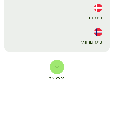
כתר דני
כתר נורווגי
להציג עוד