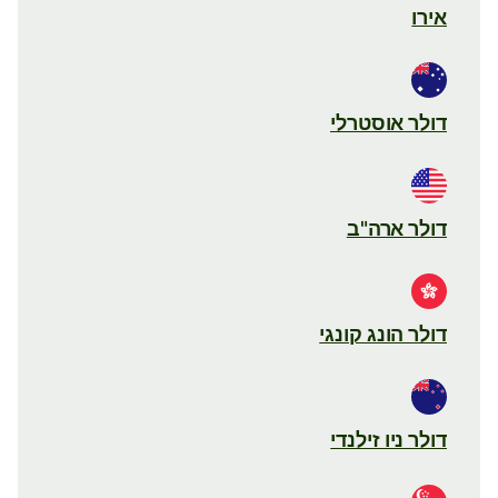
אירו
דולר אוסטרלי
דולר ארה"ב
דולר הונג קונגי
דולר ניו זילנדי