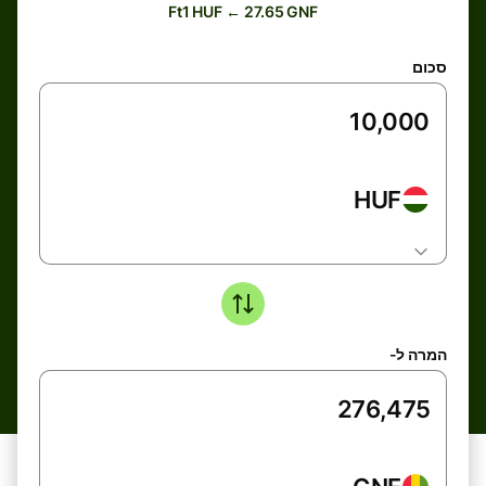
Ft1 HUF ← 27.65 GNF
סכום
HUF
המרה ל-