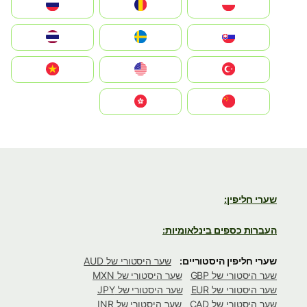
Polska
România
Россия
Slovensko
Ruoŧŧa
ไทย
Türkiye
United States
Vietnam
中国
中國香港特別行政區
שערי חליפין:
העברות כספים בינלאומיות:
שערי חליפין היסטוריים:
שער היסטורי של AUD
שער היסטורי של GBP
שער היסטורי של MXN
שער היסטורי של EUR
שער היסטורי של JPY
שער היסטורי של CAD
שער היסטורי של INR