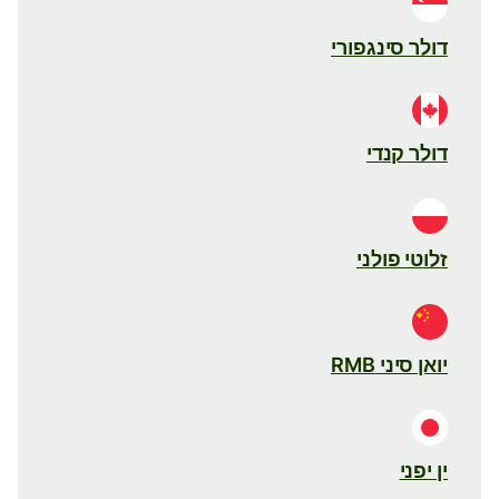
דולר סינגפורי
דולר קנדי
זלוטי פולני
יואן סיני RMB
ין יפני