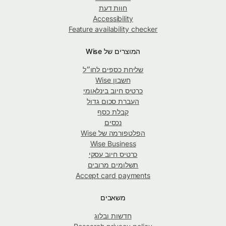
חוות דעת
Accessibility
Feature availability checker
המוצרים של Wise
שליחת כספים לחו״ל
חשבון Wise
כרטיס חיוב בינלאומי
העברת סכום גדול
קבלת כסף
נכסים
הפלטפורמה של Wise
Wise Business
כרטיס חיוב עסקי
תשלומים מרובים
Accept card payments
משאבים
חדשות ובלוג