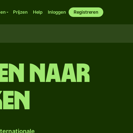
ken
Prijzen
Help
Inloggen
Registreren
en naar
ken
ternationale