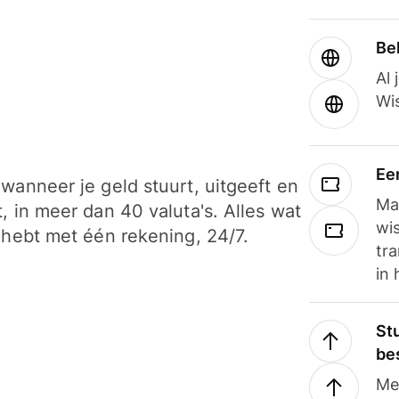
Be
Al 
Wi
Ee
wanneer je geld stuurt, uitgeeft en
Ma
, in meer dan 40 valuta's. Alles wat
wi
 hebt met één rekening, 24/7.
tra
in 
Stu
be
Me