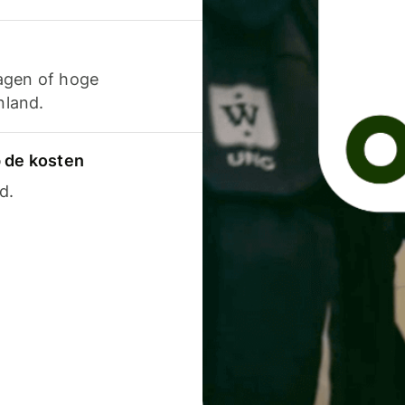
agen of hoge
nland.
p de kosten
d.