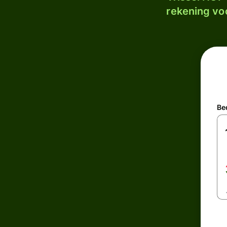
rekening voo
Be