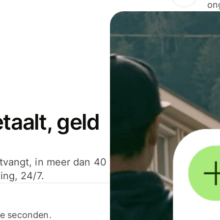
on
aalt, geld
ntvangt, in meer dan 40
ing, 24/7.
ele seconden.