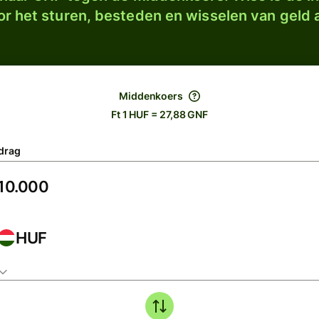
r het sturen, besteden en wisselen van geld a
Middenkoers
Ft 1 HUF = 27,88 GNF
drag
HUF