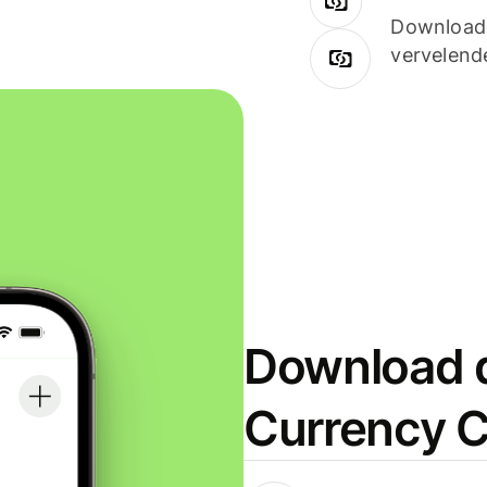
Downloade
vervelend
Download d
Currency C