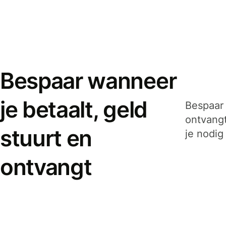
Bespaar wanneer
je betaalt, geld
Bespaar 
ontvangt
stuurt en
je nodig
ontvangt