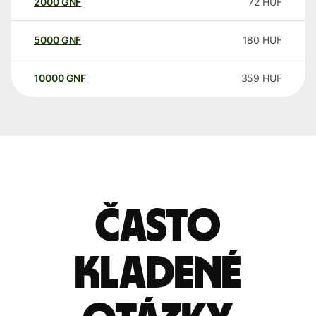
2000
GNF
72
HUF
5000
GNF
180
HUF
10000
GNF
359
HUF
Často
kladené