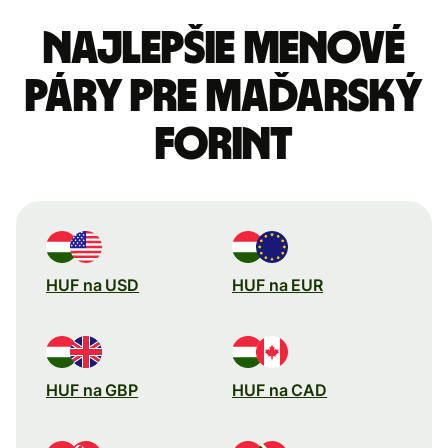
Najlepšie menové
páry pre Maďarský
forint
HUF na USD
HUF na EUR
HUF na GBP
HUF na CAD