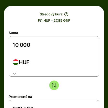
Stredový kurz
Ft1 HUF = 27,85 GNF
Suma
HUF
Premenené na