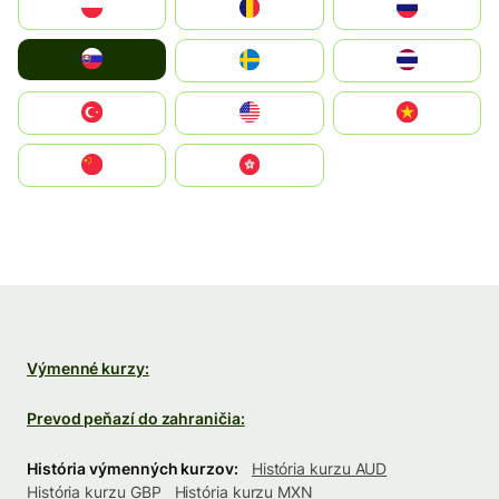
Polska
România
Россия
Slovensko
Ruoŧŧa
ไทย
Türkiye
United States
Vietnam
中国
中國香港特別行政區
Výmenné kurzy:
Prevod peňazí do zahraničia:
História výmenných kurzov:
História kurzu AUD
História kurzu GBP
História kurzu MXN