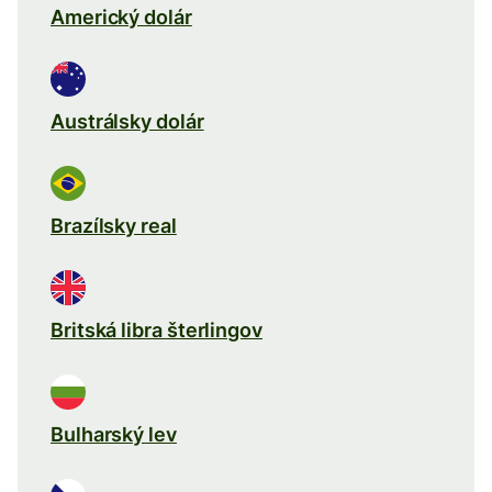
Americký dolár
Austrálsky dolár
Brazílsky real
Britská libra šterlingov
Bulharský lev