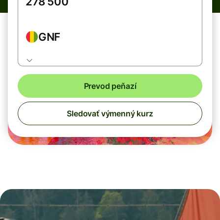
GNF
Prevod peňazí
Sledovať výmenný kurz