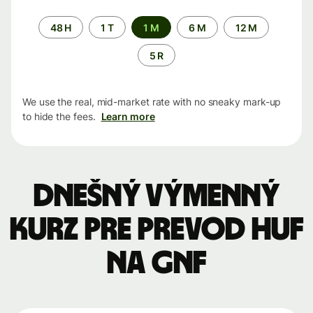
Time
48 H
1 T
1 M
6 M
12 M
period
5 R
We use the real, mid-market rate with no sneaky mark-up
to hide the fees.
Learn more
Dnešný výmenný
kurz pre prevod HUF
na GNF