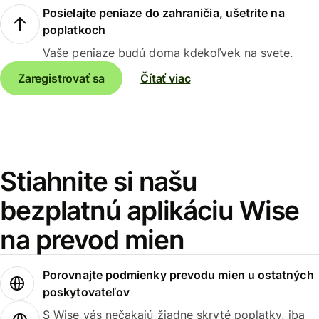
Posielajte peniaze do zahraničia, ušetrite na
poplatkoch
Vaše peniaze budú doma kdekoľvek na svete.
Zaregistrovať sa
Čítať viac
Stiahnite si našu
bezplatnú aplikáciu Wise
na prevod mien
Porovnajte podmienky prevodu mien u ostatných
poskytovateľov
S Wise vás nečakajú žiadne skryté poplatky, iba