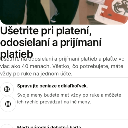
Ušetrite pri platení,
odosielaní a prijímaní
platieb
Ušetrite na odosielaní a prijímaní platieb a plaťte vo
viac ako 40 menách. Všetko, čo potrebujete, máte
vždy po ruke na jednom účte.
Spravujte peniaze odkiaľkoľvek.
Svoje meny budete mať vždy po ruke a môžete
ich rýchlo prevádzať na iné meny.
Medzinárodná debetná karta