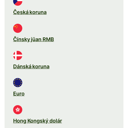
Česká koruna
Čínsky jüan RMB
Dánská koruna
Euro
Hong Kongský dolár