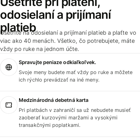
Ušetrite pri platení,
odosielaní a prijímaní
platieb
Ušetrite na odosielaní a prijímaní platieb a plaťte vo
viac ako 40 menách. Všetko, čo potrebujete, máte
vždy po ruke na jednom účte.
Spravujte peniaze odkiaľkoľvek.
Svoje meny budete mať vždy po ruke a môžete
ich rýchlo prevádzať na iné meny.
Medzinárodná debetná karta
Pri platbách v zahraničí sa už nebudete musieť
zaoberať kurzovými maržami a vysokými
transakčnými poplatkami.