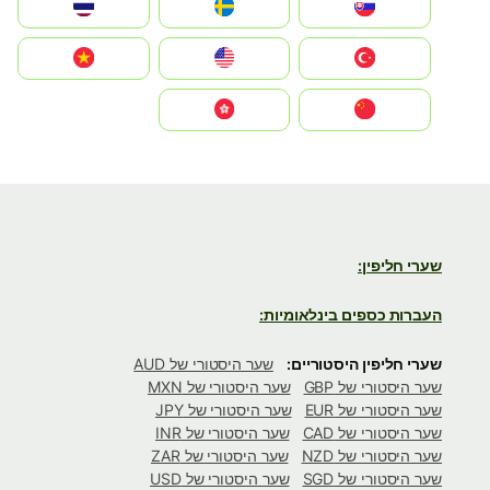
Slovensko
Ruoŧŧa
ไทย
Türkiye
United States
Vietnam
中国
中國香港特別行政區
שערי חליפין:
העברות כספים בינלאומיות:
שערי חליפין היסטוריים:
שער היסטורי של AUD
שער היסטורי של GBP
שער היסטורי של MXN
שער היסטורי של EUR
שער היסטורי של JPY
שער היסטורי של CAD
שער היסטורי של INR
שער היסטורי של NZD
שער היסטורי של ZAR
שער היסטורי של SGD
שער היסטורי של USD