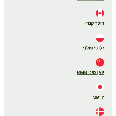
דולר קנדי
זלוטי פולני
יואן סיני RMB
ין יפני